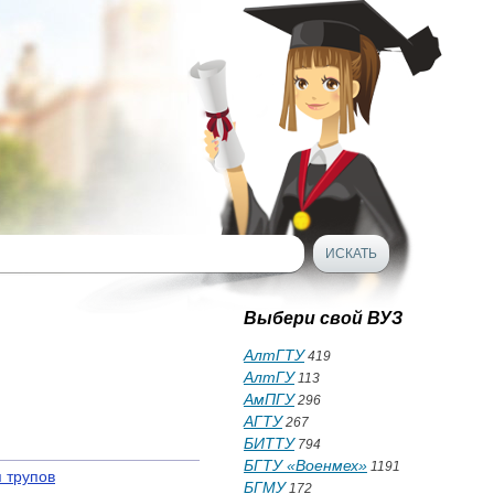
Выбери свой ВУЗ
АлтГТУ
419
АлтГУ
113
АмПГУ
296
АГТУ
267
БИТТУ
794
БГТУ «Военмех»
1191
 трупов
БГМУ
172