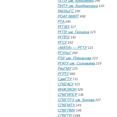
ПГПУ им. Короленко
296
ПНТУ им. Кондратюка
120
РАНХиГС
190
РОАТ МИИТ
608
РТА
245
РГГМУ
117
РГПУ им. Герцена
123
РГППУ
142
РГСУ
162
«МАТИ» — РГТУ
121
РГУНиГ
260
РЭУ им. Плеханова
123
РГАТУ им. Соловьёва
219
РязГМУ
125
РГРТУ
666
СамГТУ
131
СПбГАСУ
315
ИНЖЭКОН
328
СПбГИПСР
136
СПбГЛТУ им. Кирова
227
СПбГМТУ
143
СПбГПМУ
146
СПбГПУ
1599