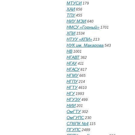
МТУСИ
179
ХАИ
656
ТПУ
455
НИУ МЭИ
640
НМСУ «Горный»
1701
ХПИ
1534
НТУУ «КПИ»
213
НУК им. Макарова
543
НВ
1001
НГАВТ
362
НГАУ
411
НГАСУ
817
НГМУ
665
НГПУ
214
НГТУ
4610
НГУ
1993
НГУЭУ
499
НИИ
201
ОмГТУ
302
ОмГУПС
230
СПбПК №4
115
ПГУПС
2489