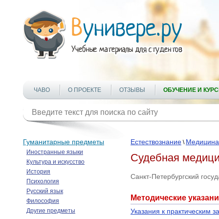
ЧАВО
О ПРОЕКТЕ
ОТЗЫВЫ
ОБУЧЕНИЕ И КУР
Гуманитарные предметы
Естествознание
Медицина
\
Иностранные языки
Судебная медиц
Культура и искусство
История
Санкт-Петербургский госу
Психология
Русский язык
Методические указани
Философия
Другие предметы
Указания к практическим з