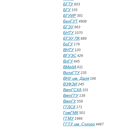
БГТУ
603
БГУ
155
БГУИР
391
БелГУТ
4908
БГЭУ
963
БНТУ
1070
БТЭУ ПК
689
БрГУ
179
ВНТУ
120
ВГУЭС
426
ВлГУ
645
ВМедА
611
ВолгГТУ
235
ВНУ им. Даля
166
ВЗФЭИ
245
ВятГСХА
101
ВятГГУ
139
ВятГУ
559
ГГДСК
171
ГомГМК
501
ГГМУ
1966
ГГТУ им. Сухого
4467