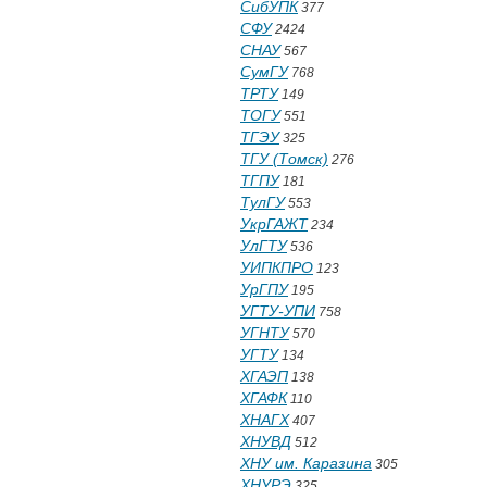
СибУПК
377
СФУ
2424
СНАУ
567
СумГУ
768
ТРТУ
149
ТОГУ
551
ТГЭУ
325
ТГУ (Томск)
276
ТГПУ
181
ТулГУ
553
УкрГАЖТ
234
УлГТУ
536
УИПКПРО
123
УрГПУ
195
УГТУ-УПИ
758
УГНТУ
570
УГТУ
134
ХГАЭП
138
ХГАФК
110
ХНАГХ
407
ХНУВД
512
ХНУ им. Каразина
305
ХНУРЭ
325