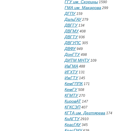
ГГУ им. Скорины
1590
ГМА им. Макарова
299
ДГПУ
159
ДальГАУ
279
ДВГГУ
134
ДВГМУ
408
ДВГТУ
936
ДВГУПС
305
ДВФУ
949
ДонГТУ
498
ДИТМ МНТУ
109
ИвГМА
488
ИГХТУ
131
ИжГТУ
145
КемГППК
171
КемГУ
508
КГМТУ
270
КировАТ
147
КГКСЭП
407
КГТА им. Дегтярева
174
КнАГТУ
2910
КрасГАУ
345
КрасГМУ
629