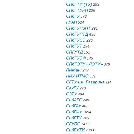
СПбГТИ (ТУ)
293
СПбГТУРП
236
СПбГУ
578
ГУАП
524
СПбГУНиПТ
291
СПбГУПТД
438
СПбГУСЭ
226
СПбГУТ
194
СПГУТД
151
СПбГУЭФ
145
СПбГЭТУ «ЛЭТИ»
379
ПИМаш
247
НИУ ИТМО
531
СГТУ им. Гагарина
114
СахГУ
278
СЗТУ
484
СибАГС
249
СибГАУ
462
СибГИУ
1654
СибГТУ
946
СГУПС
1473
СибГУТИ
2083