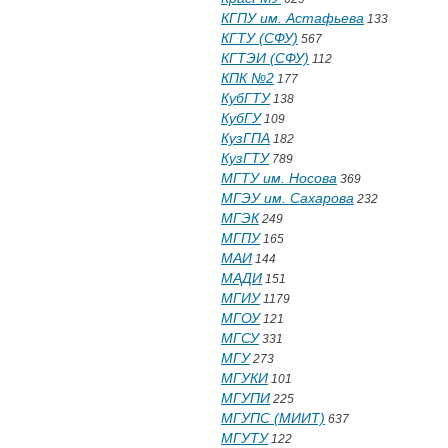
КГПУ им. Астафьева
133
КГТУ (СФУ)
567
КГТЭИ (СФУ)
112
КПК №2
177
КубГТУ
138
КубГУ
109
КузГПА
182
КузГТУ
789
МГТУ им. Носова
369
МГЭУ им. Сахарова
232
МГЭК
249
МГПУ
165
МАИ
144
МАДИ
151
МГИУ
1179
МГОУ
121
МГСУ
331
МГУ
273
МГУКИ
101
МГУПИ
225
МГУПС (МИИТ)
637
МГУТУ
122