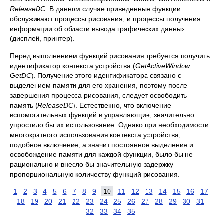
ReleaseDC
. В данном случае приведенные функции
обслуживают процессы рисования, и процессы получения
информации об области вывода графических данных
(дисплей, принтер).
Перед выполнением функций рисования требуется получить
идентификатор контекста устройства (
GetActiveWindow,
GetDC
). Получение этого идентификатора связано с
выделением памяти для его хранения, поэтому после
завершения процесса рисования, следует освободить
память (
ReleaseDC
). Естественно, что включение
вспомогательных функций в управляющие, значительно
упростило бы их использование. Однако при необходимости
многократного использования контекста устройства,
подобное включение, а значит постоянное выделение и
освобождение памяти для каждой функции, было бы не
рационально и внесло бы значительную задержку
пропорциональную количеству функций рисования.
1
2
3
4
5
6
7
8
9
10
11
12
13
14
15
16
17
18
19
20
21
22
23
24
25
26
27
28
29
30
31
32
33
34
35