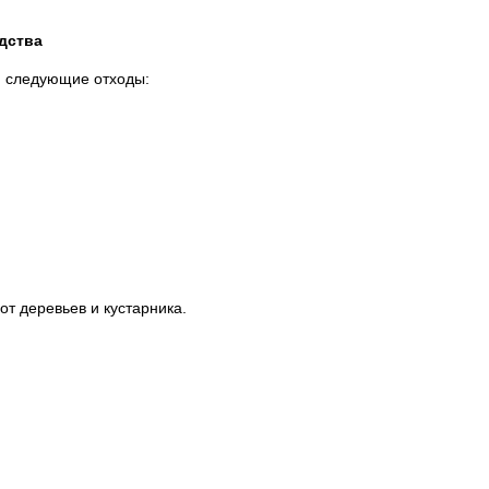
дства
я следующие отходы:
т деревьев и кустарника.