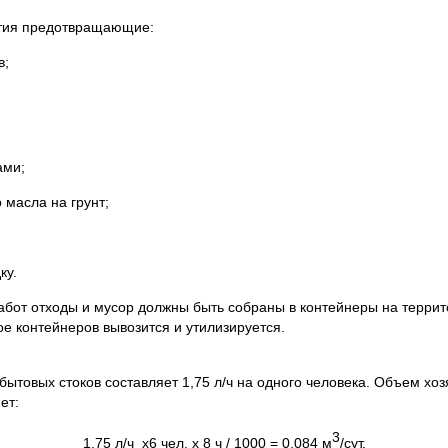
ятия предотвращающие:
в;
ами;
 масла на грунт;
ку.
работ отходы и мусор должны быть собраны в контейнеры на терри
е контейнеров вывозится и утилизируется.
бытовых стоков составляет 1,75 л/ч на одного человека. Объем хоз
ет:
3
1,75 л/ч х6 чел. х 8 ч / 1000 = 0,084 м
/сут.