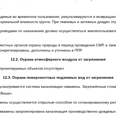
.
одимые во временное пользование, рекультивируются и возвраща
нормальной влажности грунта. При ливневых и затяжных дождях эту
роводами по назначению должно осуществляться землепользоват
естных органов охраны природы в период проведения СМР, а такж
нкретизированы, дополнены и уточнены в ППР.
12.2. Охрана атмосферного воздуха от загрязнения
проектируемых объектов отсутствуют.
12.3. Охрана поверхностных подземных вод от загрязнения
усматривается система канализации скважины. Загрязнённые стоки 
«Виша».
ажины осуществляется открытым способом по спланированному ре
скважины запроектирована канализация производственно-дождевых