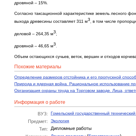
дровяной – 15%.
Согласно таксационной характеристике земель лесного фон
3
выхода древесины составляет 311 м
, в том числе пропор
3
деловой – 264,35 м
;
3
дровяной – 46,65 м
.
Объем остающихся сучьев, веток, вершин и отходов корчев
Похожие материалы
Определение размеров отстойника и его пропускной способ
Природа и ядерная война. Рациональное использование пр
Организация охраны труда на Торговом заводе. Лица, отве
Информация о работе
Гомельский государственный технический 
ВУЗ:
Экология
Предмет:
Дипломные работы
Тип:
(
)
Другие предметы
Естествознание