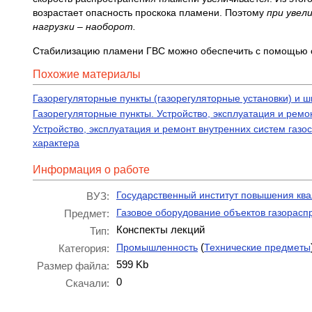
возрастает опасность проскока пламени. Поэтому
при увел
нагрузки – наоборот.
Стабилизацию пламени ГВС можно обеспечить с помощью
Похожие материалы
Газорегуляторные пункты (газорегуляторные установки) и
Газорегуляторные пункты. Устройство, эксплуатация и ремон
Устройство, эксплуатация и ремонт внутренних систем га
характера
Информация о работе
Государственный институт повышения квал
ВУЗ:
Газовое оборудование объектов газорасп
Предмет:
Конспекты лекций
Тип:
(
Промышленность
Технические предметы
Категория:
599 Kb
Размер файла:
0
Скачали: