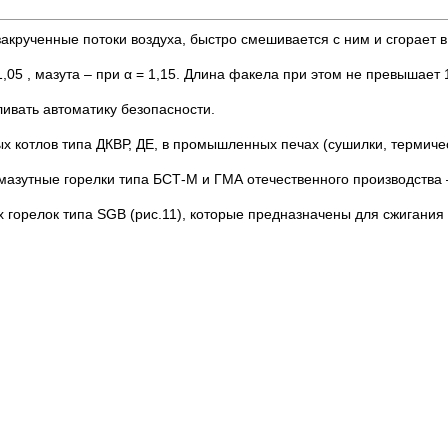
 закрученные потоки воздуха, быстро смешивается с ним и сгорает 
05 , мазута – при α = 1,15. Длина факела при этом не превышает 1
ивать автоматику безопасности.
х котлов типа ДКВР, ДЕ, в промышленных печах (сушилки, термичес
азутные горелки типа БСТ-М и ГМА отечественного производства 
орелок типа SGB (рис.11), которые предназначены для сжигания г