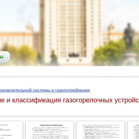
СЫ
пределительной системы и газопотребления
ие и классификация газогорелочных устрой