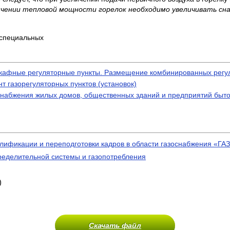
ичении тепловой мощности горелок необходимо увеличивать снача
 специальных
 шкафные регуляторные пункты. Размещение комбинированных регу
т газорегуляторных пунктов (установок)
зоснабжения жилых домов, общественных зданий и предприятий быт
ификации и переподготовки кадров в области газоснабжения «ГАЗ-
ределительной системы и газопотребления
)
Скачать файл