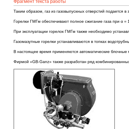
Фрагмент текста работы
Таким образом, газ из газовыпускных отверстий подается в
Горелки ГМГм обеспечивают полное сжигание газа при α = 1,
При эксплуатации горелок ГМГм также необходимо устанавл
Газомазутные горелки устанавливаются в топках водотрубны
В настоящее время применяются автоматические блочные м
Фирмой «GB-Ganz» также разработан ряд комбинированных г