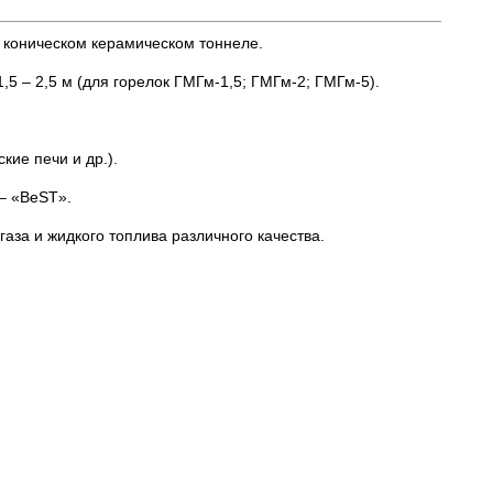
в коническом керамическом тоннеле.
,5 – 2,5 м (для горелок ГМГм-1,5; ГМГм-2; ГМГм-5).
кие печи и др.).
– «BeST».
аза и жидкого топлива различного качества.