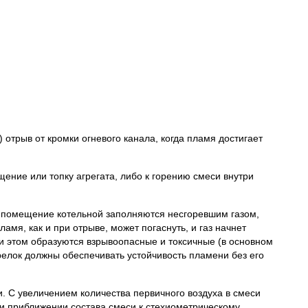
отрыв от кромки огневого канала, когда пламя достигает
ние или топку агрегата, либо к горению смеси внутри
а и помещение котельной заполняются несгоревшим газом,
амя, как и при отрыве, может погаснуть, и газ начнет
ри этом образуются взрывоопасные и токсичные (в основном
орелок должны обеспечивать устойчивость пламени без его
. С увеличением количества первичного воздуха в смеси
у и приближении состава смеси к стехиометрическому