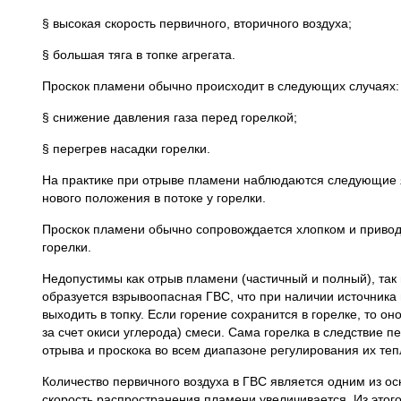
§ высокая скорость первичного, вторичного воздуха;
§ большая тяга в топке агрегата.
Проскок пламени обычно происходит в следующих случаях:
§ снижение давления газа перед горелкой;
§ перегрев насадки горелки.
На практике при отрыве пламени наблюдаются следующие явл
нового положения в потоке у горелки.
Проскок пламени обычно сопровождается хлопком и приводи
горелки.
Недопустимы как отрыв пламени (частичный и полный), так 
образуется взрывоопасная ГВС, что при наличии источника в
выходить в топку. Если горение сохранится в горелке, то 
за счет окиси углерода) смеси. Сама горелка в следствие п
отрыва и проскока во всем диапазоне регулирования их те
Количество первичного воздуха в ГВС является одним из о
скорость распространения пламени увеличивается. Из этого