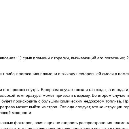
ения: 1) срыв пламени с горелки, вызывающий его погасание; 2) 
т либо к погасанию пламени и выходу несгоревшей смеси в помеще
и его проскок внутрь. В первом случае топка и газоходы, а иногд
ысокой температуры может привести к взрыву. Во втором случае пл
оно будет происходить с большим химическим недожогом топлива. П
ерегрева может выйти из строя. Отсюда следует, что конструкции г
пловой мощности.
сновных факторов, влияющих не скорость распространения пламени
 следует, что при увеличении подачи первичного воздуха в горелк