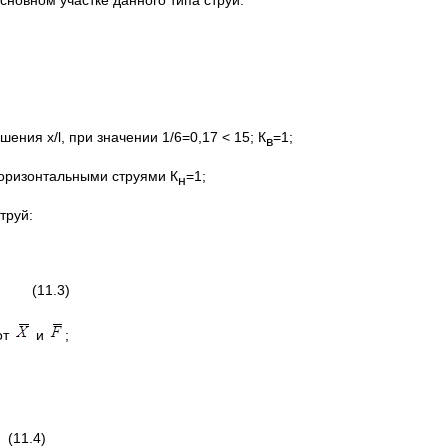
сновном участке данного типа струи:
ния x/l, при значении 1/6=0,17 < 15; К
=1;
в
горизонтальными струями К
=1;
н
труй:
3)
от
и
;
)