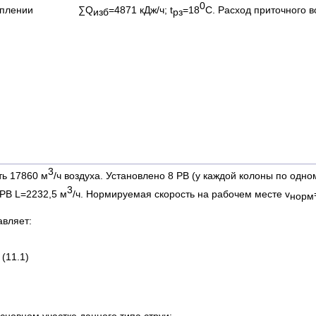
0
ном отоплении ∑Q
=4871 кДж/ч; t
=18
С. Расход приточного 
изб
рз
3
ть 17860 м
/ч воздуха. Установлено 8 РВ (у каждой колоны по одно
3
 РВ L=2232,5 м
/ч. Нормируемая скорость на рабочем месте v
норм
вляет:
)