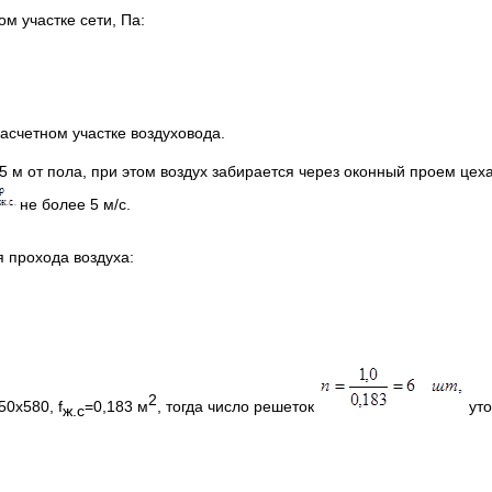
м участке сети, Па:
асчетном участке воздуховода.
5 м от пола, при этом воздух забирается через оконный проем це
не более 5 м/с.
я прохода воздуха:
2
0х580, f
=0,183 м
, тогда число решеток
уто
ж.с