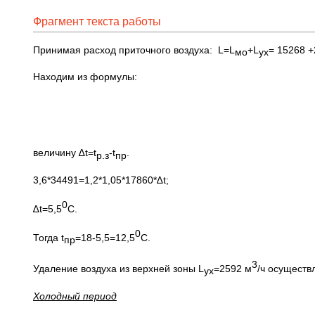
Фрагмент текста работы
Принимая расход приточного воздуха: L=L
+L
= 15268 
мо
ух
Находим из формулы:
величину ∆t=t
-t
.
р.з
пр
3,6*34491=1,2*1,05*17860*∆t;
0
∆t=5,5
С.
0
Тогда t
=18-5,5=12,5
С.
пр
3
Удаление воздуха из верхней зоны L
=2592 м
/ч осуществ
ух
Холодный период