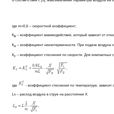
В соответствии с [5], максимальные параметры воздуха на о
где m=0,6 – скоростной коэффициент;
К
– коэффициент взаимодействия, который зависит от отноше
в
К
– коэффициент неизотермичности. При подаче воздуха 
н
К
– коэффициент стеснения по скорости. Для компактных с
с
(11.
где
- коэффициент стеснения по температуре, зависит 
Lх – расход воздуха в струе на расстоянии Х:
(11.4