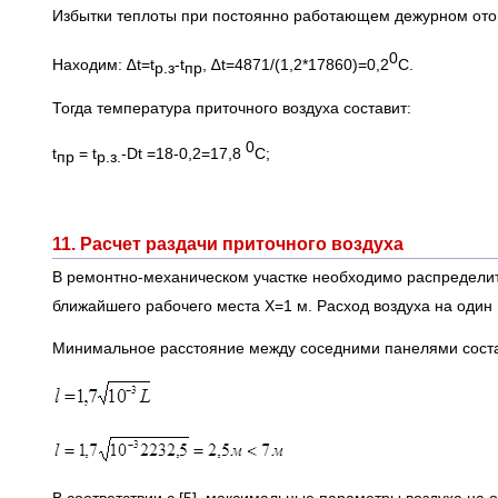
Избытки теплоты при постоянно работающем дежур
0
Находим: ∆t=t
-t
, ∆t=4871/(1,2*17860)=0,2
С.
р.з
пр
Тогда температура приточного воздуха составит:
0
t
= t
-Dt =18-0,2=17,8
С;
пр
р.з.
11. Расчет раздачи приточного воздуха
В ремонтно-механическом участке необходимо распредели
ближайшего рабочего места X=1 м. Расход воздуха на один
Минимальное расстояние между соседними панелями соста
(11.1