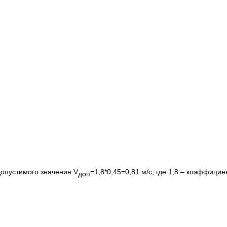
допустимого значения V
=1,8*0,45=0,81 м/с, где 1,8 – коэффици
доп