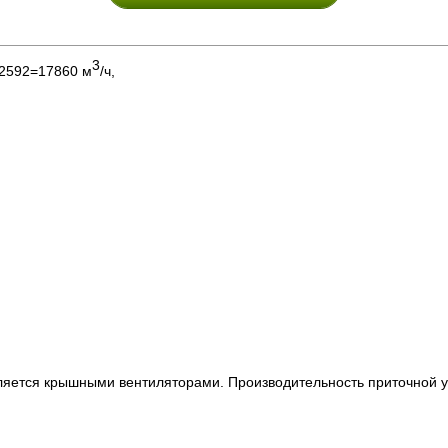
3
+2592=17860 м
/ч,
L=
ляется крышными вентиляторами. Производительность приточной у