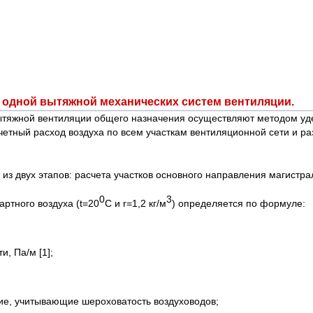
и одной вытяжной механических систем вентиляции.
ытяжной вентиляции общего назначения осуществляют методом уде
етный расход воздуха по всем участкам вентиляционной сети и р
з двух этапов: расчета участков основного направления магистрал
0
3
артного воздуха (t=20
С и r=1,2 кг/м
) определяется по формуле:
и, Па/м [1];
ие, учитывающие шероховатость воздуховодов;