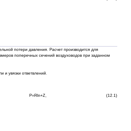
льной потери давления. Расчет производится для
азмеров поперечных сечений воздуховодов при заданном
и и увязки ответвлений.
Р=Rln+Z, (12.1)