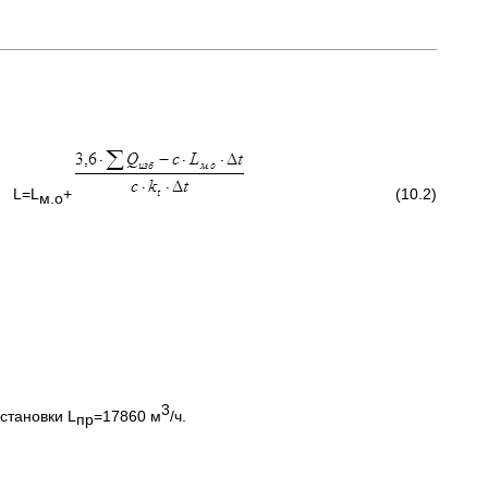
L
+
(10.2)
м.о
3
становки L
=17860 м
/ч.
пр