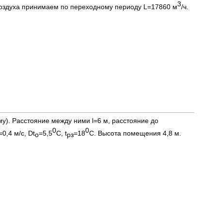
3
воздуха принимаем по переходному периоду L=17860 м
/ч.
му). Расстояние между ними l=6 м, расстояние до
0
0
=0,4 м/с, Dt
=5,5
С, t
=18
С. Высота помещения 4,8 м.
о
рз