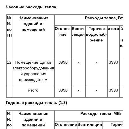
Часовые расходы тепла
№
Наименования
Расходы тепла, Вт
№
зданий и
Отопле-
Венти-
Горячее
итого
Уст
по
помещений
ние
ляция
водоснаб-
м
ГП
жение
эл.
вен
12
Помещение щитов
3990
-
-
3990
электрооборудования
и управления
производством
итого
3990
-
-
3990
Годовые расходы тепла: (1.3)
№
Наименования
Расходы тепла МВт
№
зданий и
Отопление
Вентиляция
Горячее
по
помещений