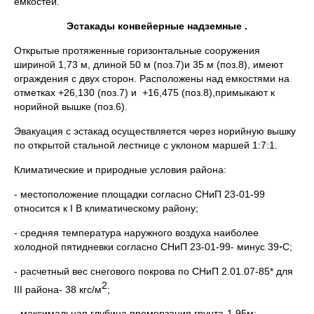
ёмкостей.
Эстакады конвейерные надземные .
Открытые протяженные горизонтальные сооружения
шириной 1,73 м, длиной 50 м (поз.7)и 35 м (поз.8), имеют
ограждения с двух сторон. Расположены над емкостями на
отметках +26,130 (поз.7) и +16,475 (поз.8),примыкают к
норийной вышке (поз.6).
Эвакуация с эстакад осуществляется через норийную вышку
по открытой стальной лестнице с уклоном маршей 1:7:1.
Климатические и природные условия района:
- местоположение площадки согласно СНиП 23-01-99
относится к I В климатическому району;
- средняя температура наружного воздуха наиболее
холодной пятидневки согласно СНиП 23-01-99- минус 39◦С;
- расчетный вес снегового покрова по СНиП 2.01.07-85* для
2
III района- 38 кгс/м
;
- максимальная глубина промерзания грунта-1,95м;