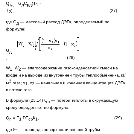
Q
= G
С
(Т
-
тд
д
рд
1
Т
); (27)
2
где G
— массовый расход ДЭГа, определяемый по
д
формуле:
G
=
д
, (28)
W
, W
— влагосодержание газоконденсатной смеси на
1
2
входе и на выходе из внутренней трубы теплообменника, кг/
3
м
газа; х
, х
— начальная и конечная концентрация ДЭГа
1
2
в потоке газа.
В формуле (23.14) Q
— потери теплоты в окружающую
п
среду определяют по формуле:
Q
= F
DT
К
, (29)
п
1
c
р
1
где F
— площадь поверхности внешней трубы
1