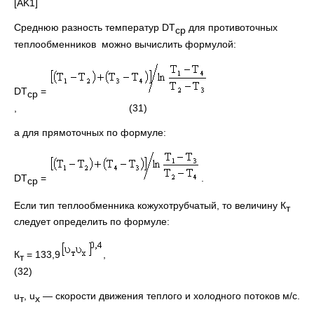
[AK1]
Среднюю разность температур DТ
для противоточных
ср
теплообменников можно вычислить формулой:
DТ
=
ср
, (31)
а для прямоточных по формуле:
DТ
=
.
ср
Если тип теплообменника кожухотрубчатый, то величину К
т
следует определить по формуле:
К
= 133,9
,
т
(32)
u
, u
— скорости движения теплого и холодного потоков м/с.
т
х