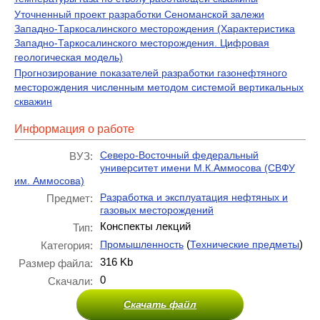
Уточненный проект разработки Сеноманской залежи
Западно-Таркосалинского месторождения (Характеристика
Западно-Таркосалинского месторождения. Цифровая
геологическая модель)
Прогнозирование показателей разработки газонефтяного
месторождения численным методом системой вертикальных
скважин
Информация о работе
Северо-Восточный федеральный
ВУЗ:
университет имени М.К.Аммосова (СВФУ
им. Аммосова)
Разработка и эксплуатация нефтяных и
Предмет:
газовых месторождений
Конспекты лекций
Тип:
(
)
Промышленность
Технические предметы
Категория:
316 Kb
Размер файла:
0
Скачали:
Скачать файл