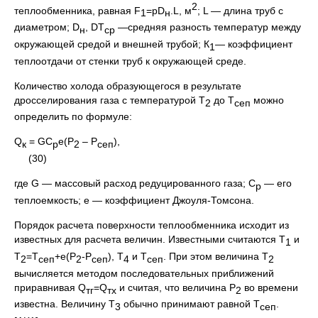
2
теплообменника, равная F
=pD
.L, м
; L — длина труб с
1
н
диаметром; D
, DТ
—средняя разность температур между
н
ср
окружающей средой и внешней трубой; К
— коэффициент
1
теплоотдачи от стенки труб к окружающей среде.
Количество холода образующегося в результате
дросселирования газа с температурой Т
до Т
можно
2
сеп
определить по формуле:
Q
= GС
e(Р
– Р
),
к
р
2
сеп
(30)
где G — массовый расход редуцированного газа; С
— его
р
теплоемкость; e — коэффициент Джоуля-Томсона.
Порядок расчета поверхности теплообменника исходит из
известных для расчета величин. Известными считаются Т
и
1
Т
=Т
+e(Р
-Р
), Т
и Т
. При этом величина Т
2
сеп
2
сеп
4
сеп
2
вычисляется методом последовательных приближений
приравнивая Q
=Q
и считая, что величина Р
во времени
тг
тх
2
известна. Величину Т
обычно принимают равной Т
.
3
сеп