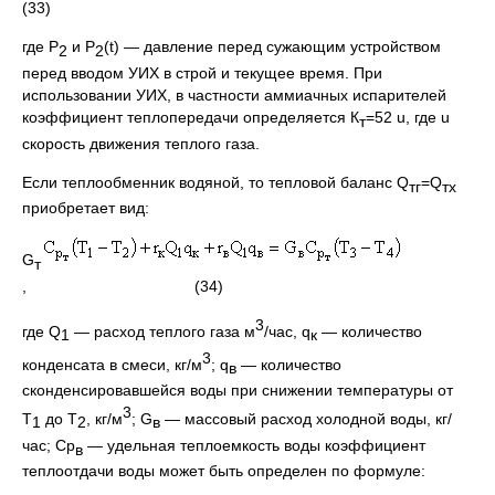
(33)
где Р
и Р
(t) — давление перед сужающим устройством
2
2
перед вводом УИХ в строй и текущее время. При
использовании УИХ, в частности аммиачных испарителей
коэффициент теплопередачи определяется К
=52 u, где u
т
скорость движения теплого газа.
Если теплообменник водяной, то тепловой баланс Q
=Q
тг
тх
приобретает вид:
G
т
, (34)
3
где Q
— расход теплого газа м
/час, q
— количество
1
к
3
конденсата в смеси, кг/м
; q
— количество
в
сконденсировавшейся воды при снижении температуры от
3
Т
до Т
, кг/м
; G
— массовый расход холодной воды, кг/
1
2
в
час; Ср
— удельная теплоемкость воды коэффициент
в
теплоотдачи воды может быть определен по формуле: