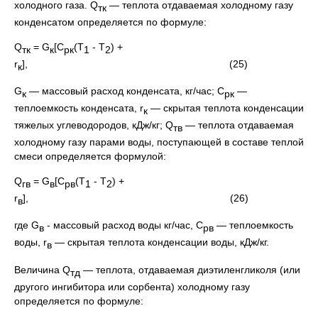
холодного газа. Q
— теплота отдаваемая холодному газу
тк
конденсатом определяется по формуле:
Q
= G
[С
(Т
- Т
) +
тк
к
рк
1
2
r
], (25)
к
G
— массовый расход конденсата, кг/час; C
—
к
рк
теплоемкость конденсата, r
— скрытая теплота конденсации
к
тяжелых углеводородов, кДж/кг; Q
— теплота отдаваемая
тв
холодному газу парами воды, поступающей в составе теплой
смеси определяется формулой:
Q
= G
[С
(Т
- Т
) +
гв
в
рв
1
2
r
], (26)
в
где G
- массовый расход воды кг/час, С
— теплоемкость
в
рв
воды, r
— скрытая теплота конденсации воды, кДж/кг.
в
Величина Q
— теплота, отдаваемая диэтиленгликоля (или
тд
другого ингибитора или сорбента) холодному газу
определяется по формуле: