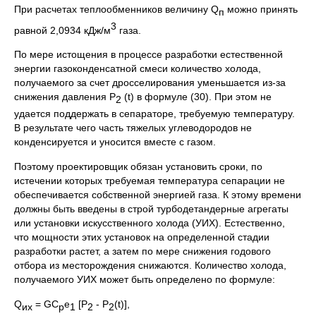
При расчетах теплообменников величину Q
можно принять
п
3
равной 2,0934 кДж/м
газа.
По мере истощения в процессе разработки естественной
энергии газоконденсатной смеси количество холода,
получаемого за счет дросселирования уменьшается из-за
снижения давления Р
(t) в формуле (30). При этом не
2
удается поддержать в сепараторе, требуемую температуру.
В результате чего часть тяжелых углеводородов не
конденсируется и уносится вместе с газом.
Поэтому проектировщик обязан установить сроки, по
истечении которых требуемая температура сепарации не
обеспечивается собственной энергией газа. К этому времени
должны быть введены в строй турбодетандерные агрегаты
или установки искусственного холода (УИХ). Естественно,
что мощности этих установок на определенной стадии
разработки растет, а затем по мере снижения годового
отбора из месторождения снижаются. Количество холода,
получаемого УИХ может быть определено по формуле:
Q
= GC
e
[Р
- Р
(t)],
их
p
1
2
2