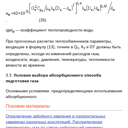
-5
a
=42×10
в
, (35)
гдеl
— коэффициент теплопроводности воды.
в
При прогнозных расчетах теплообменников параметры,
входящие в формулу (13), точнее в Q
, К
и DТ должны быть
т
т
определены, исходя из изменений расходов газа,
конденсата, воды, давления, температуры, теплоемкости
вязкости во времени.
3.3.
Условия выбора абсорбционного способа
подготовки газа
Основными условиями, предопределяющими использования
абсорбционного
Похожие материалы
Определение забойного давления в горизонтальных
скважинах различных конструкций. Распределение
температуры газа по стволу работающей скважины