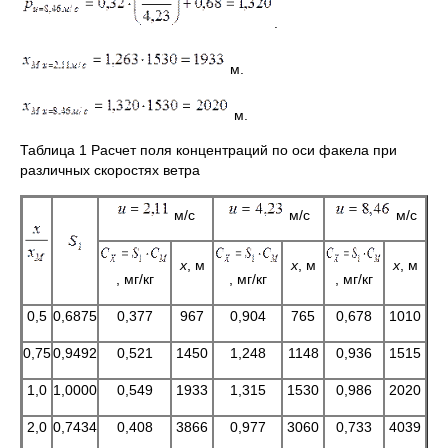
.
м.
м.
Таблица 1 Расчет поля концентраций по оси факела при
различных скоростях ветра
м/с
м/с
м/с
х
, м
х
, м
х
, м
, мг/кг
, мг/кг
, мг/кг
0,5
0,6875
0,377
967
0,904
765
0,678
1010
0,75
0,9492
0,521
1450
1,248
1148
0,936
1515
1,0
1,0000
0,549
1933
1,315
1530
0,986
2020
2,0
0,7434
0,408
3866
0,977
3060
0,733
4039