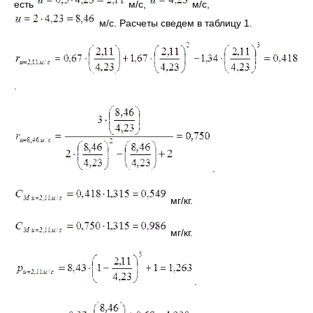
есть
м/с,
м/с,
м/с. Расчеты сведем в таблицу 1.
.
.
мг/кг.
мг/кг.
.