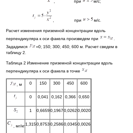
, при
м/с;
, при
м/с.
Расчет изменения приземной концентрации вдоль
перпендикуляра к оси факела произведем при
.
Зададимся
=0; 150; 300; 450; 600 м. Расчет сведем в
таблицу 2.
Таблица 2 Изменение приземной концентрации вдоль
перпендикуляра к оси факела в точке
0
150
300
450
600
, м
0
0,041
0,162
0,366
0,650
1
0,6659
0,1967
0,0262
0,0020
1,315
0,8753
0,2586
0,0345
0,0026
, мг/кг