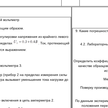
й вольтметр
ющим образом.
9. Какие погрешнос
гулировки напряжения из крайнего левого
пределах
. Ток, протекающий
4.2. Лабораторн
тся выражением:
Определить коэффици
 вольтметра 3.
качестве образцов
ис
р (прибор 2 на пределах измерения силы
Ме
тра вызывает уменьшение тока нагрузки до
Поверку произво
е включения в цепь амперметра 2.
По данным эксперим
положения пере