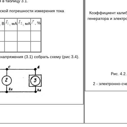
 в таблицу 3.1.
ской погрешности измерения тока
Коэффициент калиб
генератора и электр
, %
, В
, мА
, мА
пряжения (3.1) собрать схему (рис 3.4).
Рис. 4.2
2 - электронно-с