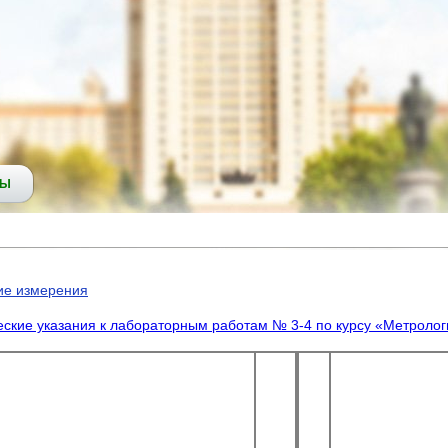
СЫ
кие измерения
ские указания к лабораторным работам № 3-4 по курсу «Метролог