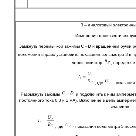
3 – аналоговый электронны
Измерения произвести следу
Замкнуть перемычкой зажимы C - D и вращением ручки ре
положения вправо установить показания вольтметра 3 в 
через резистор
, определяе
, где
- показания
Разомкнуть зажимы
и подключить к ним ампермет
постоянного тока 0.3 и 1 мА). Включение в цепь амперме
значения:
, где
- показания вольтметра 3 посл