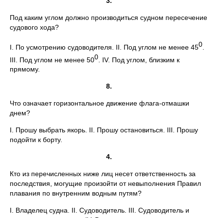
3.
Под каким углом должно производиться судном пересечение
судового хода?
0
I. По усмотрению судоводителя. II. Под углом не менее 45
.
0
III. Под углом не менее 50
. IV. Под углом, близким к
прямому.
8.
Что означает горизонтальное движение флага-отмашки
днем?
I. Прошу выбрать якорь. II. Прошу остановиться. III. Прошу
подойти к борту.
4.
Кто из перечисленных ниже лиц несет ответственность за
последствия, могущие произойти от невыполнения Правил
плавания по внутренним водным путям?
I. Владелец судна. II. Судоводитель. III. Судоводитель и