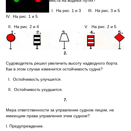
места на водных путях?
I. На рис. 1 и 3 III. На рис. 3 и 5
IV. На рис. 1 и 5
II.
На рис. 2 и 4 V. На рис. 2 и 5
2.
Судоводитель решил увеличить высоту надводного борта.
Как в этом случае изменится остойчивость судна?
I. Остойчивость улучшится.
II. Остойчивость ухудшится.
7.
Мера ответственности за управление судном лицом, не
имеющим права управления этим судном?
I. Предупреждение.