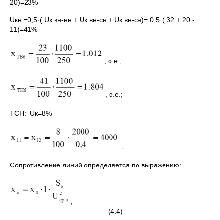
20)=23%
Uкн =0,5·( Uк вн-нн + Uк вн-сн + Uк вн-сн)= 0,5·( 32 + 20 -
11)=41%
, о.е.;
, о.е.;
ТСН: Uк=8%
;
Сопротивление линий определяется по выражению:
,
(4.4)