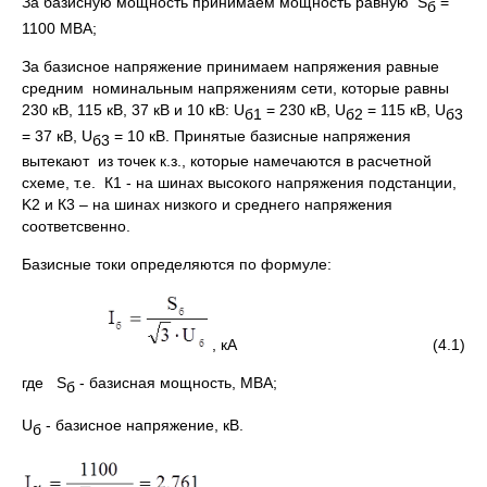
За базисную мощность принимаем мощность равную S
=
б
1100 МВА;
За базисное напряжение принимаем напряжения равные
средним номинальным напряжениям сети, которые равны
230 кВ, 115 кВ, 37 кВ и 10 кВ: U
= 230 кВ, U
= 115 кВ, U
б1
б2
б3
= 37 кВ, U
= 10 кВ. Принятые базисные напряжения
б3
вытекают из точек к.з., которые намечаются в расчетной
схеме, т.е. К1 - на шинах высокого напряжения подстанции,
K2 и К3 – на шинах низкого и среднего напряжения
соответсвенно.
Базисные токи определяются по формуле:
, кА (4.1)
где S
- базисная мощность, МВА;
б
U
- базисное напряжение, кВ.
б