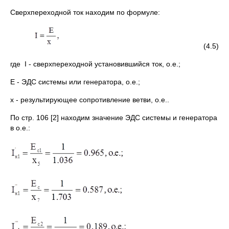
Сверхпереходной ток находим по формуле:
(4.5)
где I - сверхпереходной установившийся ток, о.е.;
Е - ЭДС системы или генератора, о.е.;
x - результирующее сопротивление ветви, о.е..
По стр. 106 [2] находим значение ЭДС системы и генератора
в о.е.: