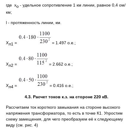
где x
- удельное сопротивление 1 км линии, равное 0,4 ом/
o
км;
l - протяженность линии, км.
Х
=
= 1.497 о.е.;
л1
Х
=
= 2.662 о.е.;
л2
Х
=
= 0.416 о.е.;
л4
4.3. Расчет токов к.з. на стороне 220 кВ.
Рассчитаем ток короткого замыкания на стороне высокого
напряжения трансформатора, то есть в точке К1. Упростим
схему замещения, для чего преобразуем её к следующему
виду (см. рис. 4)