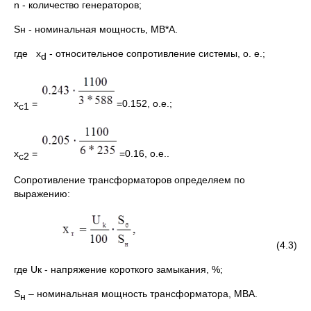
n - количество генераторов;
Sн - номинальная мощность, МВ*А.
где x
- относительное сопротивление системы, о. е.;
d
x
=
=0.152, о.е.;
с1
x
=
=0.16, о.е..
с2
Сопротивление трансформаторов определяем по
выражению:
(4.3)
где Uк - напряжение короткого замыкания, %;
S
– номинальная мощность трансформатора, МВА.
н