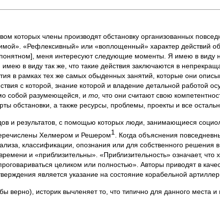
ством которых члены производят обстановку организованных повсе
нимой». «Рефлексивный» или «воплощенный» характер действий об
[понятном], меня интересуют следующие моменты. Я имею в виду 
 имею в виду так же, что такие действия заключаются в непрекра
ия в рамках тех же самых обыденных занятий, которые они описыв
йствия с которой, знание которой и владение детальной работой о
амо собой разумеющейся, и
то,
что они считают свою компетентнос
ты обстановки, а также ресурсы, проблемы, проекты и все остальн
дов и результатов, с помощью которых люди, занимающиеся социо
1
перечислены Хелмером и Решером
. Когда объяснения повседневн
нализа, классификации, опознания или для собственного решения
времени и «приблизительны». «Приблизительность» означает, что 
е проговариваться целиком или полностью». Авторы приводят в кач
утверждения является указание на состояние корабельной артиллер
ы верно), историк вычленяет то, что типично для данного места и