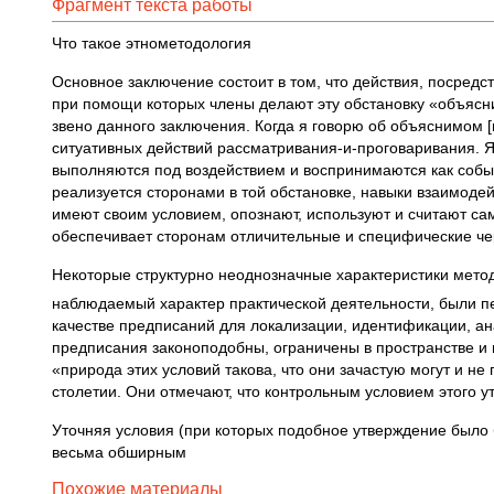
Фрагмент текста работы
Что такое этнометодология
Основное заключение состоит в том, что действия, посред
при помощи которых члены делают эту обстановку «объяс
звено данного заключения. Когда я говорю об объяснимом 
ситуативных действий рассматривания-и-проговаривания. Я
выполняются под воздействием и воспринимаются как событ
реализуется сторонами в той обстановке, навыки взаимоде
имеют своим условием, опознают, используют и считают с
обеспечивает сторонам отличительные и специфические чер
Некоторые структурно неоднозначные характеристики мето
наблюдаемый характер практической деятельности, были 
качестве предписаний для локализации, идентификации, а
предписания законоподобны, ограничены в пространстве и 
«природа этих условий такова, что они зачастую могут и н
столетии. Они отмечают, что контрольным условием этого 
Уточняя условия (при которых подобное утверждение было б
весьма обширным
Похожие материалы