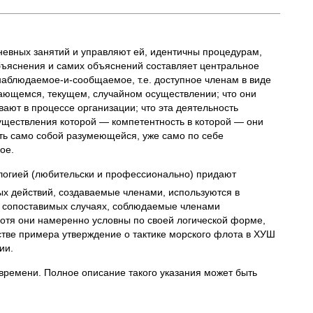
дневных занятий и управляют ей, идентичны процедурам,
ъяснения и самих объяснений составляет центральное
наблюдаемое-и-сообщаемое, т.е. доступное членам в виде
щающемся, текущем, случайном осуществлении; что они
ают в процессе организации; что эта деятельность
существления которой — компетентность в которой — они
ть само собой разумеющейся, уже само по себе
ое.
логией (любительски и профессионально) придают
ых действий, создаваемые членами, используются в
 в сопоставимых случаях, соблюдаемые членами
хотя они намеренно условны по своей логической форме,
естве примера утверждение о тактике морского флота в ХУШ
ии.
 времени. Полное описание такого указания может быть