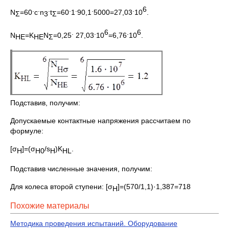
.
.
.
.
.
.
.
6
N
=60
c
n
t
=60
1
90,1
5000=27,03
10
.
Σ
3
Σ
.
.
6
.
6
N
=K
N
=0,25
27,03
10
=6,76
10
.
НЕ
НЕ
Σ
Подставив, получим:
Допускаемые контактные напряжения рассчитаем по
формуле:
[σ
]=(σ
/s
)K
.
Н
Н0
Н
HL
Подставив численные значения, получим:
Для колеса второй ступени: [σ
]=(570/1,1)·1,387=718
Н
Похожие материалы
Методика проведения испытаний. Оборудование