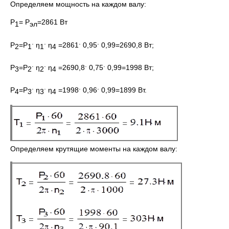
Определяем мощность на каждом валу:
Р
= Р
=2861 Вт
1
эл
.
.
.
.
Р
=Р
η
η
=2861
0,95
0,99=2690,8 Вт;
2
1
1
4
.
.
.
.
Р
=Р
η
η
=2690,8
0,75
0,99=1998 Вт;
3
2
2
4
.
.
.
.
Р
=Р
η
η
=1998
0,96
0,99=1899 Вт.
4
3
3
4
Определяем крутящие моменты на каждом валу: