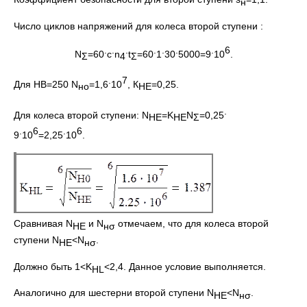
н
Число циклов напряжений для колеса второй ступени :
.
.
.
.
.
.
.
6
N
=60
c
n
t
=60
1
30
5000=9
10
.
Σ
4
Σ
.
7
Для НВ=250 N
=1,6
10
, К
=0,25.
но
НЕ
.
Для колеса второй ступени: N
=K
N
=0,25
НЕ
НЕ
Σ
.
6
.
6
9
10
=2,25
10
.
Сравнивая N
и N
отмечаем, что для колеса второй
НЕ
н
σ
ступени N
<N
.
НЕ
н
σ
Должно быть 1<K
<2,4. Данное условие выполняется.
Н
L
Аналогично для шестерни второй ступени N
<N
.
НЕ
н
σ