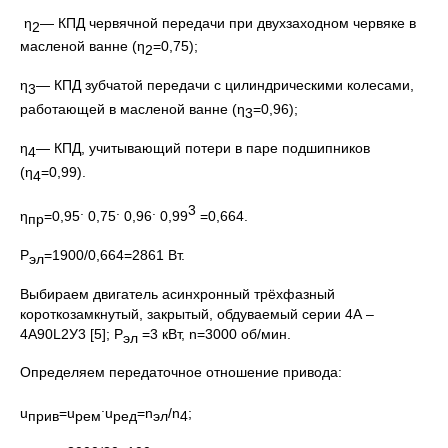
η
― КПД червячной передачи при двухзаходном червяке в
2
масленой ванне (η
=0,75);
2
η
― КПД зубчатой передачи с цилиндрическими колесами,
3
работающей в масленой ванне (η
=0,96);
3
η
― КПД, учитывающий потери в паре подшипников
4
(η
=0,99).
4
.
.
.
3
η
=0,95
0,75
0,96
0,99
=0,664.
пр
Р
=1900/0,664=2861 Вт.
эл
Выбираем двигатель асинхронный трёхфазный
короткозамкнутый, закрытый, обдуваемый серии 4А –
4А90L2У3 [5]; Р
=3 кВт, n=3000 об/мин.
эл
Определяем передаточное отношение привода:
.
u
=u
u
=n
/n
;
прив
рем
ред
эл
4