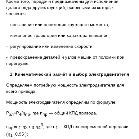
Кроме того, передачи предназначены для исполнения
целого ряда других функций, основными из которых
являются:
- повышение или понижение крутящего момента;
- изменение траектории или характера движения;
- регулирование или изменение скорости;
- предохранение деталей и узлов машин от поломки при
перегрузке.
1. Кинематический расчёт и выбор электродвигателя
Определяем потребную мощность электродвигателя для
всего привода.
Мощность электродвигателя определим по формуле:
Р
=Р
/η
, где η
― общий КПД привода.
эл
4
пр
пр
3
η
=η
·η
·η
·η
, где η
―
КПД плоскоременной передачи
пр
1
2
3
4
1
(η
=0,95
);
1