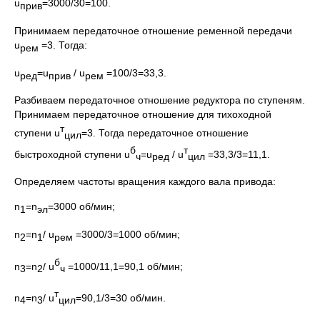
u
=3000/30=100.
прив
Принимаем передаточное отношение ременной передачи
u
=3. Тогда:
рем
u
=u
/ u
=100/3=33,3.
ред
прив
рем
Разбиваем передаточное отношение редуктора по ступеням.
Принимаем передаточное отношение для тихоходной
т
ступени u
=3. Тогда передаточное отношение
цил
б
т
быстроходной ступени u
=u
/ u
=33,3/3=11,1.
ч
ред
цил
Определяем частоты вращения каждого вала привода:
n
=n
=3000 об/мин;
1
эл
n
=n
/ u
=3000/3=1000 об/мин;
2
1
рем
б
n
=n
/ u
=1000/11,1=90,1 об/мин;
3
2
ч
т
n
=n
/ u
=90,1/3=30 об/мин.
4
3
цил