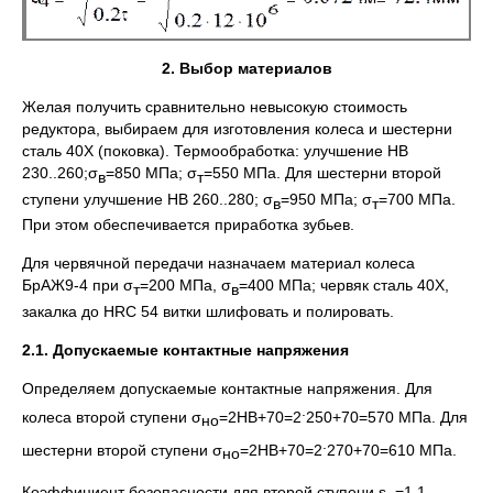
2. Выбор материалов
Желая получить сравнительно невысокую стоимость
редуктора, выбираем для изготовления колеса и шестерни
сталь 40Х (поковка). Термообработка: улучшение НВ
230..260;σ
=850 МПа; σ
=550 МПа. Для шестерни второй
в
т
ступени улучшение НВ 260..280; σ
=950 МПа; σ
=700 МПа.
в
т
При этом обеспечивается приработка зубьев.
Для червячной передачи назначаем материал колеса
БрАЖ9-4 при σ
=200 МПа, σ
=400 МПа; червяк сталь 40Х,
т
в
закалка до HRC 54 витки шлифовать и полировать.
2.1. Допускаемые контактные напряжения
Определяем допускаемые контактные напряжения. Для
.
колеса второй ступени σ
=2НВ+70=2
250+70=570 МПа. Для
но
.
шестерни второй ступени σ
=2НВ+70=2
270+70=610 МПа.
но
Коэффициент безопасности для второй ступени s
=1,1.