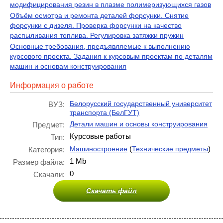
модифицирования резин в плазме полимеризующихся газов
Объём осмотра и ремонта деталей форсунки. Снятие
форсунки с дизеля. Проверка форсунки на качество
распыливания топлива. Регулировка затяжки пружин
Основные требования, предъявляемые к выполнению
курсового проекта. Задания к курсовым проектам по деталям
машин и основам конструирования
Информация о работе
Белорусский государственный университет
ВУЗ:
транспорта (БелГУТ)
Детали машин и основы конструирования
Предмет:
Курсовые работы
Тип:
(
)
Машиностроение
Технические предметы
Категория:
1 Mb
Размер файла:
0
Скачали:
Скачать файл