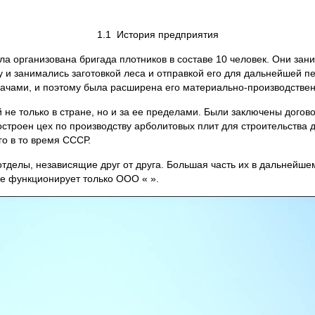
1.1 История предприятия
была организована бригада плотников в составе 10 человек. Они з
и занимались заготовкой леса и отправкой его для дальнейшей п
дачами, и поэтому была расширена его материально-производстве
 не только в стране, но и за ее пределами. Были заключены догов
строен цех по производству арболитовых плит для строительства 
го в то время СССР.
тделы, независящие друг от друга. Большая часть их в дальнейше
ке функционирует только ООО « ».