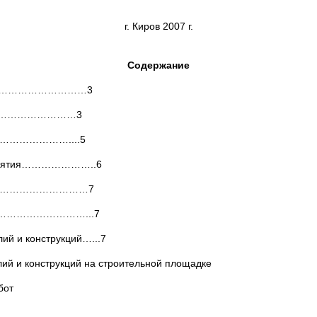
г. Киров 2007 г.
Содержание
…………………………3
…………………………3
……………………....5
едприятия…………………..6
……………………………7
стке…………………………...7
лий и конструкций…...7
лий и конструкций на строительной площадке
бот