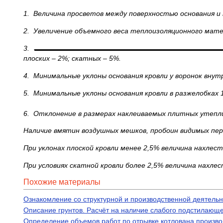
1.
Величина просветов между поверхностью основания и
2.
Увеличение объемного веса теплоизоляционного мате
3.
плоских
–
2%; скатных
–
5%.
4.
Минимальные уклоны основания кровли у воронок внут
5.
Минимальные уклоны основания кровли в разжелобках 
6.
Отклонение в размерах наклеиваемых плитных утепл
Наличие вмятин воздушных мешков, пробоин видимых пер
При уклонах плоской кровли менее 2,5% величина нахлест
При условиях скатной кровли более 2,5% величина нахл
Похожие материалы
Ознакомление со структурной и производственной деятель
Описание грунтов. Расчёт на наличие слабого подстилающ
Определение объемов работ по отрывке котлована производ