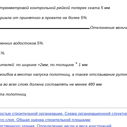
 трехметровой контрольной рейкой поперек ската 5 мм.
риала от принятого в проекте не более 5%.
Отклонение велич
ренних водостоков 5%.
1%.
+
ителей: по ширине +2мм; по толщине
1 мм.
егибов в местах напуска полотнищ, а также отслаивание рулон
а во всех слоях должна составлять не менее 480 мм.
еста полотнищ
ностью строительной организации. Схема организационной структу
его слоя. Общая оценка строительной площадки
ственного здания. Определение числа и веса конструкций