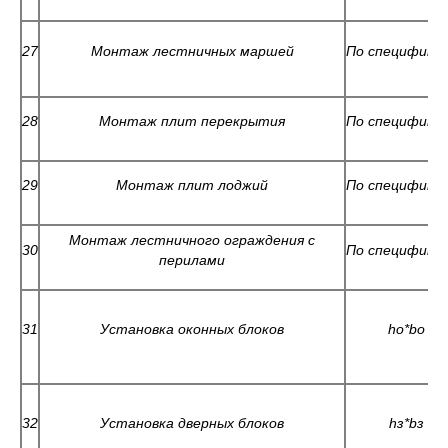
27
Монтаж лестничных маршей
По специфика
28
Монтаж плит перекрытия
По специфика
29
Монтаж плит лоджий
По специфика
Монтаж лестничного ограждения с
30
По специфика
перилами
31
Установка оконных блоков
hо*bо
32
Установка дверных блоков
hз*bз