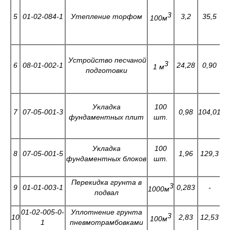
3
5
01-02-084-1
Утепление торфом
3,2
35,5
100м
Устройство песчаной
3
6
08-01-002-1
24,28
0,90
0
1 м
подготовки
Укладка
100
7
07-05-001-3
0,98
104,01
7
фундаментных плит
шт.
Укладка
100
8
07-05-001-5
1,96
129,3
1
фундаментных блоков
шт.
Перекидка грунта в
3
9
01-01-003-1
0,283
-
1
1000м
подвал
01-02-005-0-
Уплотнение грунта
3
10
2,83
12,53
1
100м
1
пневмотрамбовками