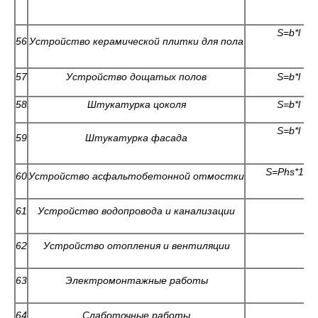
S=b*l
56
Устройство керамической плитки для пола
57
Устройство дощатых полов
S=b*l
58
Штукатурка цоколя
S=b*l
S=b*l
59
Штукатурка фасада
S=Phs*1
м
60
Устройство асфальтобетонной отмостки
61
Устройство водопровода и канализации
62
Устройство отопления и вентиляции
63
Электромонтажные работы
64
Слаботочные работы