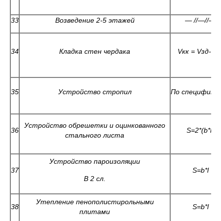
33
Возведение 2-5 этажей
—
//
—
//
—
34
Кладка стен чердака
V
кк =
V
зд-
V
п
35
Устройство стропил
По специфика
Устройство обрешетки и оцинкованного
36
S=
2*(
b*l
)
стального листа
Устройство пароизоляции
37
S=b*l
В 2 сл.
Утепление пенополистирольными
38
S=b*l
плитами