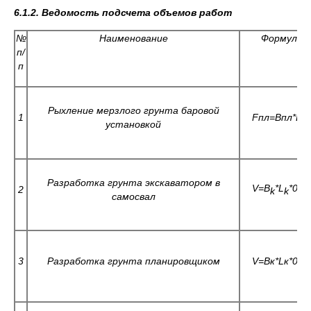
6.1.2. Ведомость подсчета объемов работ
№
Наименование
Формула
п/
п
Рыхление мерзлого грунта баровой
1
Fпл=Впл*Lп
установкой
Разработка грунта экскаватором в
V=B
*L
*0,1
2
k
k
самосвал
3
Разработка грунта планировщиком
V
=Вк*
L
к*0.1