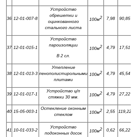
Устройство
обрешетки и
2
36
12-01-007-8
7,98
90,85
0
100м
оцинкованного
стального листа
Устройство
пароизоляции
2
37
12-01-015-1
4,79
17,51
0
100м
В 2 сл.
Утепление
2
38
12-01-013-3
пенополистирольными
4,79
45,54
0
100м
плитами
Устройство ц/п
2
39
12-01-017-1
4,79
27,22
1
100м
стяжки 30 мм.
Остекление оконным
2
40
15-05-003-1
2,55
119,22
0
100м
стеклом
Устройство
2
41
10-01-033-2
0,62
66,22
0
100м
подоконных досок