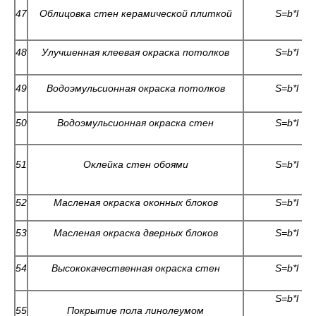
47
Облицовка стен керамической плиткой
S=b*l
48
Улучшенная клеевая окраска потолков
S=b*l
49
Водоэмульсионная окраска потолков
S=b*l
50
Водоэмульсионная окраска стен
S=b*l
51
Оклейка стен обоями
S=b*l
52
Масленая окраска оконных блоков
S=b*l
53
Масленая окраска дверных блоков
S=b*l
54
Высококачественная окраска стен
S=b*l
S=b*l
55
Покрытие пола линолеумом