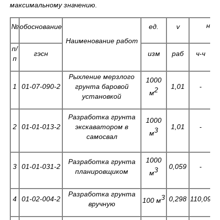
максимальному значению.
н
№
обоснование
ед.
v
вр
Наименование работ
п/
гэсн
изм
раб
ч-ч
п
Рыхление мерзлого
1000
1
01-07-090-2
грунта баровой
1,01
-
8
2
м
установкой
Разработка грунта
1000
2
01-01-013-2
экскаватором в
1,01
-
1
3
м
самосвал
1000
Разработка грунта
3
01-01-031-2
0,059
-
1
3
планировщиком
м
Разработка грунта
3
4
01-02-004-2
0,298
110,09
100 м
вручную