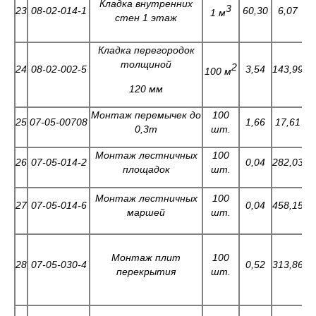
Кладка внутренних
3
23
08-02-014-1
60,30
6,07
0
1 м
стен 1 этаж
Кладка перегородок
толщиной
2
24
08-02-002-5
3,54
143,99
2
100 м
120 мм
Монтаж перемычек до
100
25
07-05-00708
1,66
17,61
9
0,3т
шт.
Монтаж лестничных
100
26
07-05-014-2
0,04
282,03
6
площадок
шт.
Монтаж лестничных
100
27
07-05-014-6
0,04
458,15
10
маршей
шт.
Монтаж плит
100
28
07-05-030-4
0,52
313,86
4
перекрытия
шт.