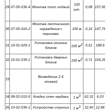
100
29
07-05-036-4
Монтаж плит лоджий
0,08
157,08
5
шт.
Монтаж лестничного
30
07-05-016-2
ограждения с
100 м
0,16
147,78
2
перилами
Установка оконных
2
31
10-01-029-1
0,51
188,6
9
100 м
блоков
Установка дверных
2
32
10-01-039-1
0,71
104,28
1
100 м
блоков
Возведение 2-5
33
этажей
3
34
08-02-010-5
Кладка стен чердака
62,32
6,03
0
1 м
3
35
10-02-036-1
Устройство стропил
32,60
12,86
0
1 м