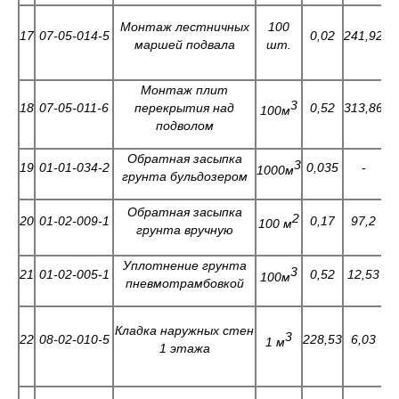
Монтаж лестничных
100
17
07-05-014-5
0,02
241,92
6
маршей подвала
шт.
Монтаж плит
3
18
07-05-011-6
перекрытия над
0,52
313,86
4
100м
подволом
Обратная засыпка
3
19
01-01-034-2
0,035
-
6
1000м
грунта бульдозером
Обратная засыпка
2
20
01-02-009-1
0,17
97,2
100 м
грунта вручную
Уплотнение грунта
3
21
01-02-005-1
0,52
12,53
1
100м
пневмотрамбовкой
Кладка наружных стен
3
22
08-02-010-5
228,53
6,03
0
1 м
1 этажа