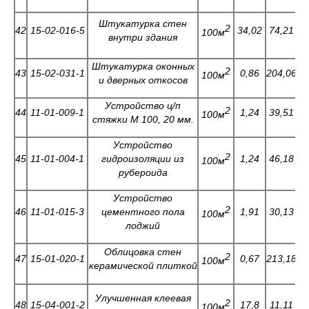
Штукатурка стен
2
42
15-02-016-5
34,02
74,21
5
100м
внутри здания
Штукатурка оконных
2
43
15-02-031-1
0,86
204,06
2
100м
и дверных откосов
Устройство ц/п
2
44
11-01-009-1
1,24
39,51
1
100м
стяжки М 100, 20 мм.
Устройство
2
45
11-01-004-1
гидроизоляции из
1,24
46,18
0
100м
рубероида
Устройство
2
46
11-01-015-3
цементного пола
1,91
30,13
2
100м
лоджий
Облицовка стен
2
47
15-01-020-1
0,67
213,18
0
100м
керамической плиткой
Улучшенная клеевая
2
48
15-04-001-2
17,8
11,11
0
100м