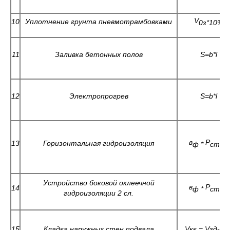
V
10
Уплотнение грунта пневмотрамбовками
0з*10%
11
Заливка бетонных полов
S=b*l
12
Электропрогрев
S=b*l
в
Р
13
Горизонтальная гидроизоляция
ф *
стен
Устройство боковой оклеечной
в
Р
14
ф *
стен
гидроизоляции 2 сл.
15
Кладка наружных стен подвала
V
кк =
V
зд-
V
п