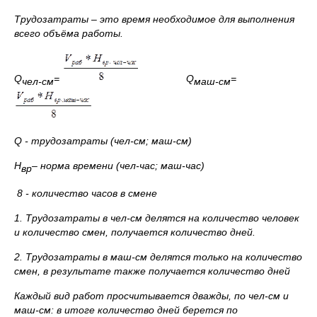
Трудозатраты
–
это время необходимое для выполнения
всего объёма работы.
Q
=
Q
=
чел-см
маш-см
Q
- трудозатраты (чел-см; маш-см)
H
–
норма времени (чел-час; маш-час)
вр
8 - количество часов в смене
1. Трудозатраты в чел-см делятся на количество человек
и количество смен, получается количество дней.
2. Трудозатраты в маш-см делятся только на количество
смен, в результате также получается количество дней
Каждый вид работ просчитывается дважды, по чел-см и
маш-см: в итоге количество дней берется по