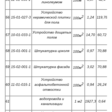
100м
линолеумом
Устройство
2
56
15-01-027-3
керамической плитки
1,24
119,78
2
100м
для пола
Устройство дощатых
2
57
10-01-033-1
14,70
60,72
0
100м
полов
2
58
15-01-001-1
Штукатурка цоколя
0,97
70,88
2
100м
2
59
15-02-001-1
Штукатурка фасада
3,02
70,88
2
100м
Устройство
2
60
11-01-015-1
асфальтобетонной
0,94
26,24
0
100м
отмостки
водопровода и
61
1 м2
1927,3
0,64
0
канализации