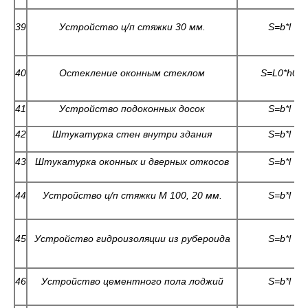
39
Устройство ц/п стяжки 30 мм.
S=b*l
40
Остекление оконным стеклом
S=L0*h0
41
Устройство подоконных досок
S=b*l
42
Штукатурка стен внутри здания
S=b*l
43
Штукатурка оконных и дверных откосов
S=b*l
44
Устройство ц/п стяжки М 100, 20 мм.
S=b*l
45
Устройство гидроизоляции из рубероида
S=b*l
46
Устройство цементного пола лоджий
S=b*l