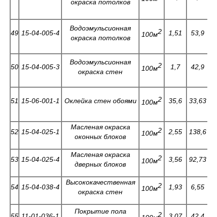
окраска потолков
Водоэмульсионная
2
49
15-04-005-4
1,51
53,9
0
100м
окраска потолков
Водоэмульсионная
2
50
15-04-005-3
1,7
42,9
0
100м
окраска стен
2
51
15-06-001-1
Оклейка стен обоями
35,6
33,63
0
100м
Масленая окраска
2
52
15-04-025-1
2,55
138,6
100м
оконных блоков
Масленая окраска
2
53
15-04-025-4
3,56
92,73
100м
дверных блоков
Высококачественная
2
54
15-04-038-4
1,93
6,55
0
100м
окраска стен
Покрытие пола
2
55
11-01-036-1
3,07
42,4
0