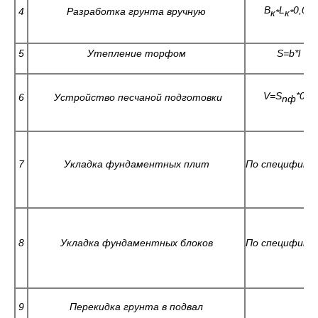
В
L
0,05
4
Разработка грунта вручную
к*
к*
5
Утепление торфом
S=b*l
V
=
S
*0,1
6
Устройство песчаной подготовки
n
ф
7
Укладка фундаментных плит
По специфика
8
Укладка фундаментных блоков
По специфика
9
Перекидка грунта в подвал