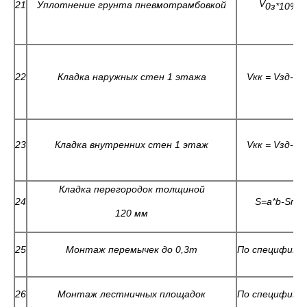
V
21
Уплотнение грунта пневмотрамбовкой
0з*10%
22
Кладка наружных стен 1 этажа
V
кк =
V
зд-
V
п
23
Кладка внутренних стен 1 этаж
V
кк =
V
зд-
V
п
Кладка перегородок толщиной
24
S=a*b-S
пр
120 мм
25
Монтаж перемычек до 0,3т
По специфика
26
Монтаж лестничных площадок
По специфика