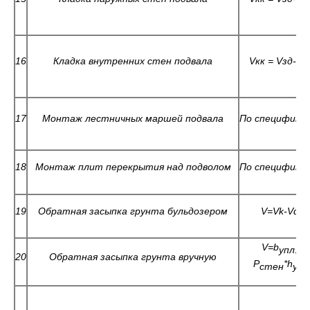
16
Кладка внутренних стен подвала
V
кк =
V
зд-
V
п
17
Монтаж лестничных маршей подвала
По специфика
18
Монтаж плит перекрытия над подволом
По специфика
19
Обратная засыпка грунта бульдозером
V=Vk-V
ф
V
=
b
*
упл.
20
Обратная засыпка грунта вручную
P
*
h
стен
упл