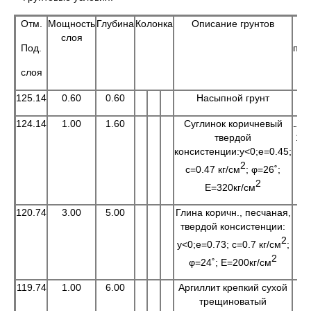
Отм.
Мощность
Глубина
Колонка
Описание грунтов
УГ
слоя
Под.
про
слоя
125.14
0.60
0.60
Насыпной грунт
124.14
1.00
1.60
Суглинок коричневый
твердой
124
консистенции:y<0;e=0.45;
2
c=0.47 кг/см
; φ=26˚;
2
Е=320кг/см
120.74
3.00
5.00
Глина коричн., песчаная,
твердой консистенции:
2
y<0;e=0.73; c=0.7 кг/см
;
2
φ=24˚; Е=200кг/см
119.74
1.00
6.00
Аргиллит крепкий сухой
трещиноватый