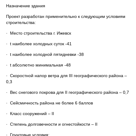
Назначение здания
Проект разработан применительно к следующим условиям
строительства:
· Место строительства г. Ижевск
· t наиболее холодных суток -41
· t наиболее холодной пятидневки -38
· t абсолютно минимальная -48
· Скоростной напор ветра для III географического района –
0,3
· Вес снегового покрова для II географического района – 0,7
· Сейсмичность района не более 6 баллов
· Класс сооружений – II
· Степень долговечности и огнестойкости – II
· Грунтовые условия: