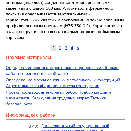
полками (внахлест) соединяются комбинированными
заклепками с шагом 500 мм. Устойчивость ферменного
покрытия обеспечивается вертикальными и
горизонтальными связями и распорками, а так же сплошным
профилированным настилом (Н75-750-0.9). Каркас игрового
зала конструктивно не связан с административно-бытовым
корпусом.
1
2
3
4
5
Похожие материалы
Определение состава строительных процессов и объемов
работ по технологической карте
Определение массы основных металлических конструкций.
Строительный коэффициент массы конструкции
Проект производств земляных работ. Подбор машин и
механизмов. Калькуляция трудовых затрат. Техника
безопасности
Информация о работе
Дальневосточный государственный
ВУЗ: