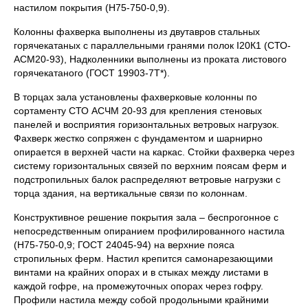
настилом покрытия (Н75-750-0,9).
Колонны фахверка выполнены из двутавров стальных
горячекатаных с параллельными гранями полок I20К1 (СТО-
АСМ20-93), Надколенники выполнены из проката листового
горячекатаного (ГОСТ 19903-7Т*).
В торцах зала установлены фахверковые колонны по
сортаменту СТО АСЧМ 20-93 для крепления стеновых
панелей и восприятия горизонтальных ветровых нагрузок.
Фахверк жестко сопряжен с фундаментом и шарнирно
опирается в верхней части на каркас. Стойки фахверка через
систему горизонтальных связей по верхним поясам ферм и
подстропильных балок распределяют ветровые нагрузки с
торца здания, на вертикальные связи по колоннам.
Конструктивное решение покрытия зала – беспрогонное с
непосредственным опиранием профилированного настила
(Н75-750-0,9; ГОСТ 24045-94) на верхние пояса
стропильных ферм. Настил крепится самонарезающими
винтами на крайних опорах и в стыках между листами в
каждой гофре, на промежуточных опорах через гофру.
Профили настила между собой продольными крайними