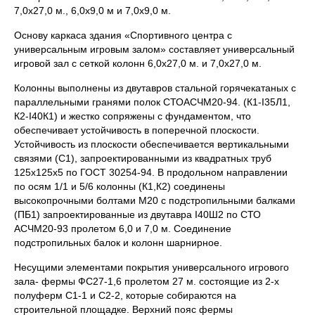
7,0х27,0 м., 6,0х9,0 м и 7,0х9,0 м.
Основу каркаса здания «Спортивного центра с
универсальным игровым залом» составляет универсальный
игровой зал с сеткой колонн 6,0х27,0 м. и 7,0х27,0 м.
Колонны выполнены из двутавров стальной горячекатаных с
параллельными гранями полок СТОАСЧМ20-94. (К1-I35Л1,
К2-I40К1) и жестко сопряжены с фундаментом, что
обеспечивает устойчивость в поперечной плоскости.
Устойчивость из плоскости обеспечивается вертикальными
связями (С1), запроектированными из квадратных труб
125х125х5 по ГОСТ 30254-94. В продольном направлении
по осям 1/1 и 5/6 колонны (К1,К2) соединены
высокопрочными болтами М20 с подстропильными балками
(ПБ1) запроектированные из двутавра I40Ш2 по СТО
АСЧМ20-93 пролетом 6,0 и 7,0 м. Соединение
подстропильных балок и колонн шарнирное.
Несущими элементами покрытия универсального игрового
зала- фермы ФС27-1,6 пролетом 27 м. состоящие из 2-х
полуферм С1-1 и С2-2, которые собираются на
строительной площадке. Верхний пояс фермы