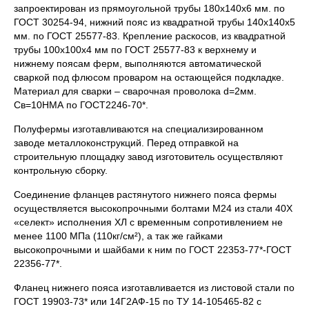
запроектирован из прямоугольной трубы 180х140х6 мм. по
ГОСТ 30254-94, нижний пояс из квадратной трубы 140х140х5
мм. по ГОСТ 25577-83. Крепление раскосов, из квадратной
трубы 100х100х4 мм по ГОСТ 25577-83 к верхнему и
нижнему поясам ферм, выполняются автоматической
сваркой под флюсом проваром на остающейся подкладке.
Материал для сварки – сварочная проволока d=2мм.
Св=10НМА по ГОСТ2246-70*.
Полуфермы изготавливаются на специализированном
заводе металлоконструкций. Перед отправкой на
строительную площадку завод изготовитель осуществляют
контрольную сборку.
Соединение фланцев растянутого нижнего пояса фермы
осуществляется высокопрочными болтами М24 из стали 40Х
«селект» исполнения ХЛ с временным сопротивлением не
менее 1100 МПа (110кг/см²), а так же гайками
высокопрочными и шайбами к ним по ГОСТ 22353-77*-ГОСТ
22356-77*.
Фланец нижнего пояса изготавливается из листовой стали по
ГОСТ 19903-73* или 14Г2АФ-15 по ТУ 14-105465-82 с