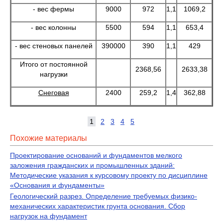
- вес фермы
9000
972
1,1
1069,2
- вес колонны
5500
594
1,1
653,4
- вес стеновых панелей
390000
390
1,1
429
Итого от постоянной
2368,56
2633,38
нагрузки
Снеговая
2400
259,2
1,4
362,88
1
2
3
4
5
Похожие материалы
Проектирование оснований и фундаментов мелкого
заложения гражданских и промышленных зданий:
Методические указания к курсовому проекту по дисциплине
«Основания и фундаменты»
Геологический разрез. Определение требуемых физико-
механических характеристик грунта основания. Сбор
нагрузок на фундамент