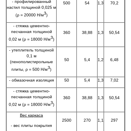
- профилированный
500
54
1,3
70,2
настил толщиной 0,025 м
3
(ρ = 20000 Н/м
)
- стяжка цементно-
песчанная толщиной
360
38,88
1,3
50,54
3
0,02 м (ρ = 18000 Н/м
)
- утеплитель толщиной
0,1 м
50
5,4
1,2
6,48
(пенополистирольные
3
плиты, ρ = 500 Н/м
)
- обмазочная изоляция
50
5,4
1,3
7,02
- стяжка цементно-
песчанная толщиной
360
38,88
1,3
50,54
3
0,02 м (ρ = 18000 Н/м
)
Вес каркаса
2500
270
1,1
297
- вес плиты покрытия