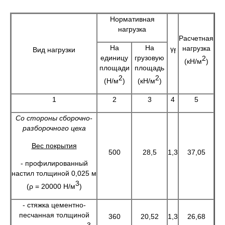
Нормативная
нагрузка
Расчетная
На
На
нагрузка
γ
Вид нагрузки
f
единицу
грузовую
2
(кН/м
)
площади
площадь
2
2
(Н/м
)
(кН/м
)
1
2
3
4
5
Со стороны сборочно-
разборочного цеха
Вес покрытия
500
28,5
1,3
37,05
- профилированный
настил толщиной 0,025 м
3
(ρ = 20000 Н/м
)
- стяжка цементно-
песчанная толщиной
360
20,52
1,3
26,68