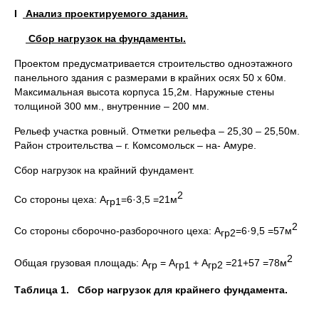
I
Анализ проектируемого здания.
Сбор нагрузок на фундаменты.
Проектом предусматривается строительство одноэтажного
панельного здания с размерами в крайних осях 50 х 60м.
Максимальная высота корпуса 15,2м. Наружные стены
толщиной 300 мм., внутренние – 200 мм.
Рельеф участка ровный. Отметки рельефа – 25,30 – 25,50м.
Район строительства – г. Комсомольск – на- Амуре.
Сбор нагрузок на крайний фундамент.
2
Со стороны цеха: А
=6·3,5 =21м
гр1
2
Со стороны сборочно-разборочного цеха: А
=6·9,5 =57м
гр2
2
Общая грузовая площадь: А
= А
+ А
=21+57 =78м
гр
гр1
гр2
Таблица 1. Сбор нагрузок для крайнего фундамента.