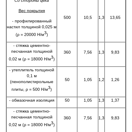
Со стороны цеха
Вес покрытия
500
10,5
1,3
13,65
- профилированный
настил толщиной 0,025 м
3
(ρ = 20000 Н/м
)
- стяжка цементно-
песчанная толщиной
360
7,56
1,3
9,83
3
0,02 м (ρ = 18000 Н/м
)
- утеплитель толщиной
0,1 м
50
1,05
1,2
1,26
(пенополистирольные
3
плиты, ρ = 500 Н/м
)
- обмазочная изоляция
50
1,05
1,3
1,37
- стяжка цементно-
песчанная толщиной
360
7,56
1,3
9,83
3
0,02 м (ρ = 18000 Н/м
)