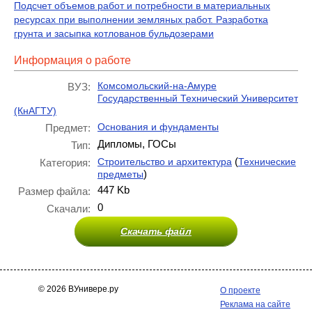
Подсчет объемов работ и потребности в материальных
ресурсах при выполнении земляных работ. Разработка
грунта и засыпка котлованов бульдозерами
Информация о работе
Комсомольский-на-Амуре
ВУЗ:
Государственный Технический Университет
(КнАГТУ)
Основания и фундаменты
Предмет:
Дипломы, ГОСы
Тип:
(
Строительство и архитектура
Технические
Категория:
)
предметы
447 Kb
Размер файла:
0
Скачали:
Скачать файл
© 2026 ВУнивере.ру
О проекте
Реклама на сайте