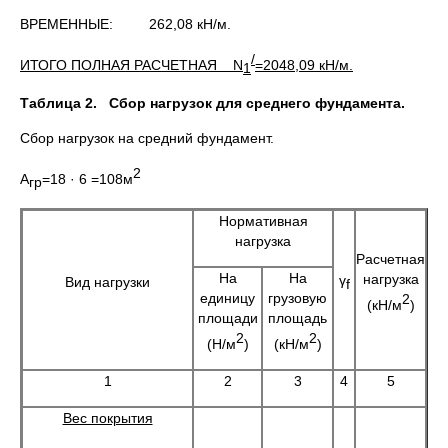
ВРЕМЕННЫЕ: 262,08 кН/м.
/
ИТОГО ПОЛНАЯ РАСЧЕТНАЯ
N
=2048,09 кН/м.
1
Таблица 2. Сбор нагрузок для среднего фундамента.
Сбор нагрузок на средний фундамент.
2
А
=18 · 6 =108м
гр
Нормативная
нагрузка
Расчетная
На
На
нагрузка
γ
Вид нагрузки
f
единицу
грузовую
2
(кН/м
)
площади
площадь
2
2
(Н/м
)
(кН/м
)
1
2
3
4
5
Вес покрытия