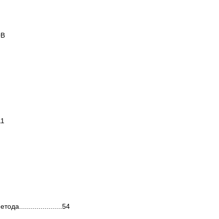
ОВ
11
.....................54