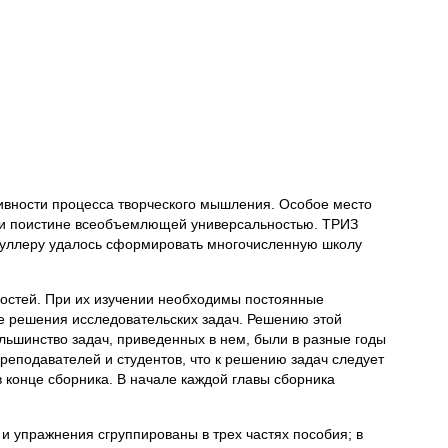
ивности процесса творческого мышления. Особое место
ю и поистине всеобъемлющей универсальностью. ТРИЗ
льшуллеру удалось сформировать многочисленную школу
ностей. При их изучении необходимы постоянные
е решения исследовательских задач. Решению этой
льшинство задач, приведенных в нем, были в разные годы
еподавателей и студентов, что к решению задач следует
 конце сборника. В начале каждой главы сборника
и упражнения сгруппированы в трех частях пособия; в