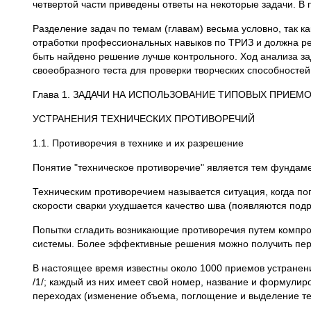
четвертой части приведены ответы на некоторые задачи. В
Разделение задач по темам (главам) весьма условно, так к
отработки профессиональных навыков по ТРИЗ и должна ре
быть найдено решение лучше контрольного. Ход анализа з
своеобразного теста для проверки творческих способностей
Глава 1. ЗАДАЧИ НА ИСПОЛЬЗОВАНИЕ ТИПОВЫХ ПРИЕМ
УСТРАНЕНИЯ ТЕХНИЧЕСКИХ ПРОТИВОРЕЧИЙ
1.1. Противоречия в технике и их разрешение
Понятие "техническое противоречие" является тем фундамен
Техническим противоречием называется ситуация, когда по
скорости сварки ухудшается качество шва (появляются подр
Попытки сгладить возникающие противоречия путем компро
системы. Более эффективные решения можно получить пере
В настоящее время известны около 1000 приемов устранен
/1/; каждый из них имеет свой номер, название и формули
переходах (изменение объема, поглощение и выделение тепл