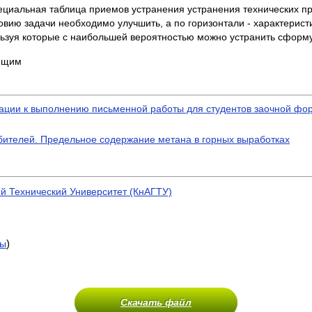
циальная таблица приемов устранения устранения технических прот
овию задачи необходимо улучшить, а по горизонтали - характерист
ьзуя которые с наибольшей вероятностью можно устранить сформ
ующим
дации к выполнению письменной работы для студентов заочной фо
ебителей. Предельное содержание метана в горных выработках
й Технический Университет (КнАГТУ)
)
ты
Скачать файл