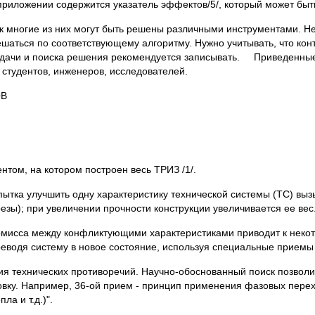
 приложении содержится указатель эффектов/5/, который может бы
ак многие из них могут быть решены различными инструментами. Не
шаться по соответствующему алгоритму. Нужно учитывать, что кон
адачи и поиска решения рекомендуется записывать. Приведенные 
 студентов, инженеров, исследователей.
ОВ
том, на котором построен весь ТРИЗ /1/.
пытка улучшить одну характеристику технической системы (ТС) вы
езы); при увеличении прочности конструкции увеличивается ее вес
мисса между конфликтующими характеристиками приводит к некот
водя систему в новое состояние, используя специальные приемы 
ия технических противоречий. Научно-обоснованный поиск позволи
ровку. Например, 36-ой прием - принцип применения фазовых пере
а и т.д.)".