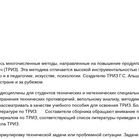
лись многочисленные методы, направленные на повышение продукт
ач (ТРИЗ). Эта методика отличается высокой инструментальность
но и в педагогике, искусстве, психологии. Создателю ТРИЗ Г.С. А
стране и за рубежом.
дисциплины для студентов технических и нетехнических специаль
ранения технических противоречий, вепольному анализу, методик
ссматривать в качестве учебного пособия для освоения ТРИЗ. Бо
итературе по ТРИЗ. Составители сборника обращают внимание пр
териалом по ТРИЗ; соответствующий список литературы приведен в
ела ТРИЗ.
ормулировку технической задачи или проблемной ситуации. Задачи 