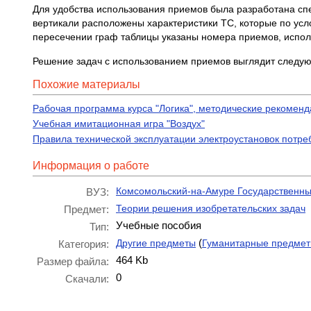
Для удобства использования приемов была разработана спе
вертикали расположены характеристики ТС, которые по усл
пересечении граф таблицы указаны номера приемов, испол
Решение задач с использованием приемов выглядит след
Похожие материалы
Рабочая программа курса "Логика", методические рекомен
Учебная имитационная игра "Воздух"
Правила технической эксплуатации электроустановок потр
Информация о работе
Комсомольский-на-Амуре Государственны
ВУЗ:
Теории решения изобретательских задач
Предмет:
Учебные пособия
Тип:
(
Другие предметы
Гуманитарные предме
Категория:
464 Kb
Размер файла:
0
Скачали: