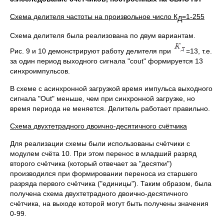
Схема делителя частоты на произвольное число К
=1-255
Д
Схема делителя была реализована по двум вариантам.
Рис. 9 и 10 демонстрируют работу делителя при
=13, т.е.
за один период выходного сигнала "cout" формируется 13
синхроимпульсов.
В схеме с асинхронной загрузкой время импульса выходного
сигнала "Out" меньше, чем при синхронной загрузке, но
время периода не меняется. Делитель работает правильно.
Схема двухтетрадного двоично-десятичного счётчика
Для реализации схемы были использованы счётчики с
модулем счёта 10. При этом перенос в младший разряд
второго счётчика (который отвечает за "десятки")
производился при формировании переноса из старшего
разряда первого счётчика ("единицы"). Таким образом, была
получена схема двухтетрадного двоично-десятичного
счётчика, на выходе которой могут быть получены значения
0-99.