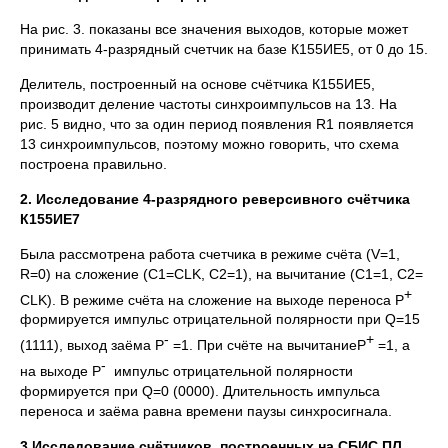
На рис. 3. показаны все значения выходов, которые может
принимать 4-разрядный счетчик на базе К155ИЕ5, от 0 до 15.
Делитель, построенный на основе счётчика К155ИЕ5,
производит деление частоты синхроимпульсов на 13. На
рис. 5 видно, что за один период появления R1 появляется
13 синхроимпульсов, поэтому можно говорить, что схема
построена правильно.
2. Исследование 4-разрядного реверсивного счётчика
К155ИЕ7
Была рассмотрена работа счетчика в режиме счёта (V=1,
R=0) на сложение (С1=CLK, C2=1), на вычитание (С1=1, C2=
+
CLK). В режиме счёта на сложение на выходе переноса P
формируется импульс отрицательной полярности при Q=15
-
+
(1111), выход заёма Р
=1. При счёте на вычитаниеP
=1, а
-
на выходе Р
импульс отрицательной полярности
формируется при Q=0 (0000). Длительность импульса
переноса и заёма равна времени паузы синхросигнала.
3.Исследование счётчиков, построенных на СБИС ПЛ