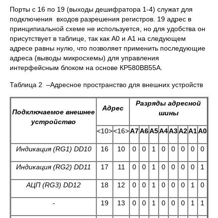
Порты с 16 по 19 (выходы дешифратора 1-4) служат для
подключения входов разрешения регистров. 19 адрес в
принципиальной схеме не используется, но для удобства он
присутствует в таблице, так как А0 и А1 на следующем
адресе равны нулю, что позволяет применить последующие
адреса (выводы микросхемы) для управления
интерфейсным блоком на основе КР580ВВ55А.
Таблица 2 –Адресное пространство для внешних устройств
Разряды адресной
Адрес
Подключаемое внешнее
шины
устройство
<10>
<16>
А7
А6
А5
А4
А3
А2
А1
А0
Индикация (
RG1)
DD10
16
10
0
0
1
0
0
0
0
0
Индикация (
RG2)
DD11
17
11
0
0
1
0
0
0
0
1
АЦП
(RG3) DD12
18
12
0
0
1
0
0
0
1
0
-
19
13
0
0
1
0
0
0
1
1