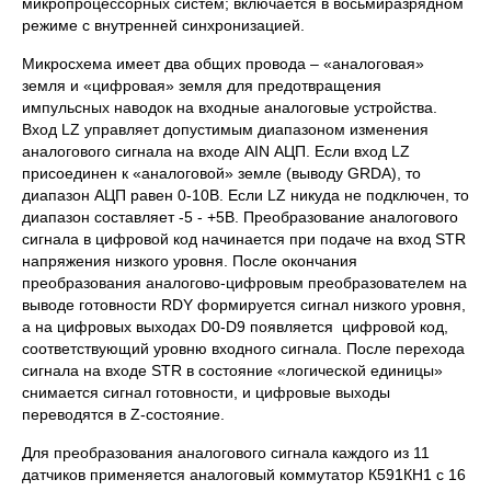
микропроцессорных систем; включается в восьмиразрядном
режиме с внутренней синхронизацией.
Микросхема имеет два общих провода – «аналоговая»
земля и «цифровая» земля для предотвращения
импульсных наводок на входные аналоговые устройства.
Вход LZ управляет допустимым диапазоном изменения
аналогового сигнала на входе AIN АЦП. Если вход LZ
присоединен к «аналоговой» земле (выводу GRDA), то
диапазон АЦП равен 0-10В. Если LZ никуда не подключен, то
диапазон составляет -5 - +5В. Преобразование аналогового
сигнала в цифровой код начинается при подаче на вход STR
напряжения низкого уровня. После окончания
преобразования аналогово-цифровым преобразователем на
выводе готовности RDY формируется сигнал низкого уровня,
а на цифровых выходах D0-D9 появляется цифровой код,
соответствующий уровню входного сигнала. После перехода
сигнала на входе STR в состояние «логической единицы»
снимается сигнал готовности, и цифровые выходы
переводятся в Z-состояние.
Для преобразования аналогового сигнала каждого из 11
датчиков применяется аналоговый коммутатор К591КН1 с 16