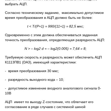
выбрать АЦП.
Согласно техническому заданию, максимально допустимое
время преобразования в АЦП должно быть не более:
t
<
T
/(
P
+1) = 990/(11+1) = 82,5 мкс;
Одновременно с этим должна обеспечиваться заданная
точность преобразования, определяющая разрядность АЦП:
N
> –
log
2
d
= –
log
2(0.005) = 7,64
»
8;
Требуемую скорость и разрядность может обеспечить АЦП
К1113ПВ1 (DA3), имеющий характеристики:
- время преобразования 30 мкс;
- разрядность выходного кода – 10;
- допустимое изменение входного аналогового сигнала 0-
10В
АЦП имеет по выходу Z-состояние, что облегчает его
согласование в ряде случаев с системной шиной