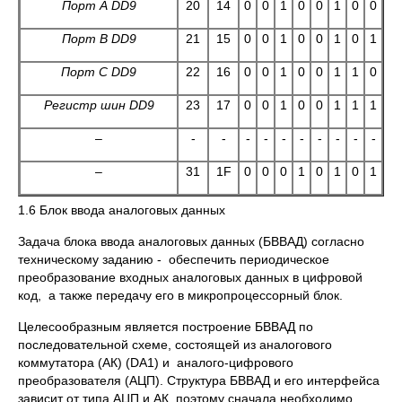
Порт А
DD9
20
14
0
0
1
0
0
1
0
0
Порт В
DD9
21
15
0
0
1
0
0
1
0
1
Порт С
DD9
22
16
0
0
1
0
0
1
1
0
Регистр шин
DD9
23
17
0
0
1
0
0
1
1
1
–
-
-
-
-
-
-
-
-
-
-
–
31
1F
0
0
0
1
0
1
0
1
1.6 Блок ввода аналоговых данных
Задача блока ввода аналоговых данных (БВВАД) согласно
техническому заданию - обеспечить периодическое
преобразование входных аналоговых данных в цифровой
код, а также передачу его в микропроцессорный блок.
Целесообразным является построение БВВАД по
последовательной схеме, состоящей из аналогового
коммутатора (АК) (DA1) и аналого-цифрового
преобразователя (АЦП). Структура БВВАД и его интерфейса
зависит от типа АЦП и АК, поэтому сначала необходимо