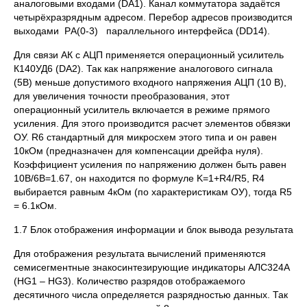
аналоговыми входами (DА1). Канал коммутатора задаётся
четырёхразрядным адресом. Перебор адресов производится
выходами PА(0-3) параллельного интерфейса (DD14).
Для связи АК с АЦП применяется операционный усилитель
К140УД6 (DA2). Так как напряжение аналогового сигнала
(5В) меньше допустимого входного напряжения АЦП (10 В),
для увеличения точности преобразования, этот
операционный усилитель включается в режиме прямого
усиления. Для этого производится расчет элементов обвязки
ОУ. R6 стандартный для микросхем этого типа и он равен
10кОм (предназначен для компенсации дрейфа нуля).
Коэффициент усиления по напряжению должен быть равен
10В/6В=1.67, он находится по формуле K=1+R4/R5, R4
выбирается равным 4кОм (по характеристикам ОУ), тогда R5
= 6.1кОм.
1.7 Блок отображения информации и блок вывода результата
Для отображения результата вычислений применяются
семисегментные знакосинтезирующие индикаторы АЛС324А
(HG1 – HG3). Количество разрядов отображаемого
десятичного числа определяется разрядностью данных. Так