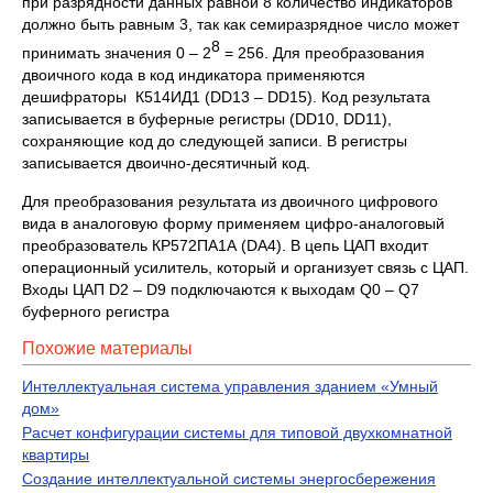
при разрядности данных равной 8 количество индикаторов
должно быть равным 3, так как семиразрядное число может
8
принимать значения 0 – 2
= 256. Для преобразования
двоичного кода в код индикатора применяются
дешифраторы К514ИД1 (DD13 – DD15). Код результата
записывается в буферные регистры (DD10, DD11),
сохраняющие код до следующей записи. В регистры
записывается двоично-десятичный код.
Для преобразования результата из двоичного цифрового
вида в аналоговую форму применяем цифро-аналоговый
преобразователь КР572ПА1А (DА4). В цепь ЦАП входит
операционный усилитель, который и организует связь с ЦАП.
Входы ЦАП D2 – D9 подключаются к выходам Q0 – Q7
буферного регистра
Похожие материалы
Интеллектуальная система управления зданием «Умный
дом»
Расчет конфигурации системы для типовой двухкомнатной
квартиры
Создание интеллектуальной системы энергосбережения