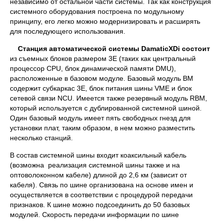
независимо от остальной части системы. Так как конструкция
системного оборудования построена по модульному
принципу, его легко можно модернизировать и расширять
для последующего использования.
Станция автоматической системы
Damatic
XDi
состоит
из съемных блоков размером 3Е (таких как центральный
процессор CPU, блок динамической памяти DMU),
расположенные в базовом модуле. Базовый модуль BM
содержит субкаркас 3Е, блок питания шины VME и блок
сетевой связи NCU. Имеется также резервный модуль RBM,
который используется с дублированной системной шиной.
Один базовый модуль имеет пять свободных гнезд для
установки плат, таким образом, в нем можно разместить
несколько станций.
В состав системной шины входит коаксильный кабель
(возможна реализация системной шины также и на
оптоволоконном кабеле) длиной до 2,6 км (зависит от
кабеля). Связь по шине организована на основе имен и
осуществляется в соответствии с процедурой передачи
признаков. К шине можно подсоединить до 50 базовых
модулей. Скорость передачи информации по шине