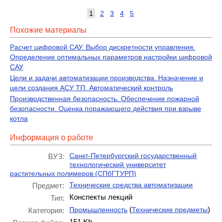
1
2
3
4
5
Похожие материалы
Расчет цифровой САУ. Выбор дискретности управления.
Определение оптимальных параметров настройки цифровой
САУ
Цели и задачи автоматизации производства. Назначение и
цели создания АСУ ТП. Автоматический контроль
Производственная безопасность. Обеспечение пожарной
безопасности. Оценка поражающего действия при взрыве
котла
Информация о работе
Санкт-Петербургский государственный
ВУЗ:
технологический университет
растительных полимеров (СПбГТУРП)
Технические средства автоматизации
Предмет:
Конспекты лекций
Тип:
(
)
Промышленность
Технические предметы
Категория:
151 Kb