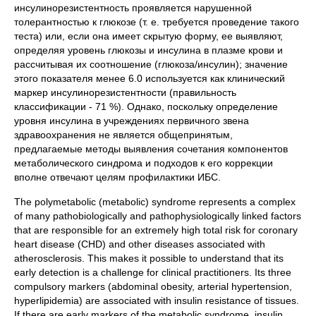
инсулинорезистентность проявляется нарушенной
толерантностью к глюкозе (т. е. требуется проведение такого
теста) или, если она имеет скрытую форму, ее выявляют,
определяя уровень глюкозы и инсулина в плазме крови и
рассчитывая их соотношение (глюкоза/инсулин); значение
этого показателя менее 6.0 используется как клинический
маркер инсулинорезистентности (правильность
классификации - 71 %). Однако, поскольку определение
уровня инсулина в учреждениях первичного звена
здравоохранения не является общепринятым,
предлагаемые методы выявления сочетания компонентов
метаболического синдрома и подходов к его коррекции
вполне отвечают целям профилактики ИБС.
The polymetabolic (metabolic) syndrome represents a complex
of many pathobiologically and pathophysiologically linked factors
that are responsible for an extremely high total risk for coronary
heart disease (CHD) and other diseases associated with
atherosclerosis. This makes it possible to understand that its
early detection is a challenge for clinical practitioners. Its three
compulsory markers (abdominal obesity, arterial hypertension,
hyperlipidemia) are associated with insulin resistance of tissues.
If there are early markers of the metabolic syndrome, insulin