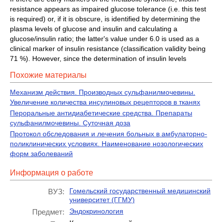
resistance appears as impaired glucose tolerance (i.e. this test
is required) or, if it is obscure, is identified by determining the
plasma levels of glucose and insulin and calculating a
glucose/insulin ratio; the latter's value under 6.0 is used as a
clinical marker of insulin resistance (classification validity being
71 %). However, since the determination of insulin levels
Похожие материалы
Механизм действия. Производных сульфанилмочевины.
Увеличение количества инсулиновых рецепторов в тканях
Пероральные антидиабетические средства. Препараты
сульфанилмочевины. Суточная доза
Протокол обследования и лечения больных в амбулаторно-
поликлинических условиях. Наименование нозологических
форм заболеваний
Информация о работе
Гомельский государственный медицинский
ВУЗ:
университет (ГГМУ)
Эндокринология
Предмет: