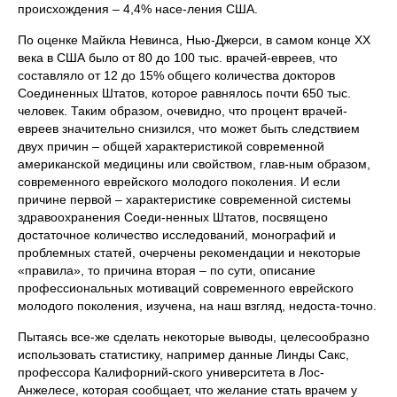
происхождения – 4,4% насе-ления США.
По оценке Майкла Невинса, Нью-Джерси, в самом конце XX
века в США было от 80 до 100 тыс. врачей-евреев, что
составляло от 12 до 15% общего количества докторов
Соединенных Штатов, которое равнялось почти 650 тыс.
человек. Таким образом, очевидно, что процент врачей-
евреев значительно снизился, что может быть следствием
двух причин – общей характеристикой современной
американской медицины или свойством, глав-ным образом,
современного еврейского молодого поколения. И если
причине первой – характеристике современной системы
здравоохранения Соеди-ненных Штатов, посвящено
достаточное количество исследований, монографий и
проблемных статей, очерчены рекомендации и некоторые
«правила», то причина вторая – по сути, описание
профессиональных мотиваций современного еврейского
молодого поколения, изучена, на наш взгляд, недоста-точно.
Пытаясь все-же сделать некоторые выводы, целесообразно
использовать статистику, например данные Линды Сакс,
профессора Калифорний-ского университета в Лос-
Анжелесе, которая сообщает, что желание стать врачем у