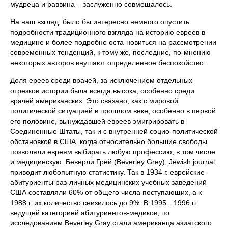
мудреца и раввина – заслуженно совмещалось.
На наш взгляд, было бы интересно немного опустить
подробности традиционного взгляда на историю евреев в
медицине и более подробно оста-новиться на рассмотрении
современных тенденций, к тому же, последние, по-мнению
некоторых авторов внушают определенное беспокойство.
Доля ереев среди врачей, за исключением отдельных
отрезков истории была всегда высока, особенно среди
врачей американских. Это связано, как с мировой
политической ситуацией в прошлом веке, особенно в первой
его половине, вынуждавшей евреев эмигрировать в
Соединенные Штаты, так и с внутренней социо-политической
обстановкой в США, когда относительно большие свободы
позволяли евреям выбирать любую профессию, в том числе
и медицинскую. Беверли Грей (Beverley Grey), Jewish journal,
приводит любопытную статистику. Так в 1934 г. еврейские
абитуриенты раз-личных медицинских учебных заведений
США составляли 60% от общего числа поступающих, а к
1988 г. их количество снизилось до 9%. В 1995…1996 гг.
ведущей категорией абитуриентов-медиков, по
исследованиям Beverley Gray стали американца азиатского