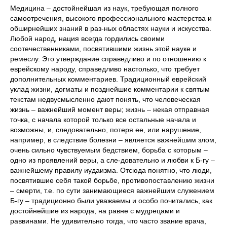
Медицина – достойнейшая из наук, требующая полного
самоотречения, высокого профессионального мастерства и
обширнейших знаний в раз-ных областях науки и искусства.
Любой народ, нация всегда гордились своими
соотечественниками, посвятившими жизнь этой науке и
ремеслу. Это утверждание справедливо и по отношению к
еврейскому народу, справедливо настолько, что требует
дополнительных комментариев. Традиционный еврейский
уклад жизни, догматы и позднейшие комментарии к святым
текстам недвусмысленно дают понять, что человеческая
жизнь – важнейший момент веры; жизнь – некая отправная
точка, с начала которой только все остальные начала и
возможны, и, следовательно, потеря ее, или нарушение,
например, в следствие болезни – является важнейшим злом,
очень сильно чувствуемым бедствием, борьба с которым –
одно из проявлений веры, а сле-довательно и любви к Б-гу –
важнейшему правилу иудаизма. Отсюда понятно, что люди,
посвятившие себя такой борьбе, противопоставлению жизни
– смерти, т.е. по сути занимающиеся важнейшим служением
Б-гу – традиционно были уважаемы и особо почитались, как
достойнейшие из народа, на равне с мудрецами и
раввинами. Не удивительно тогда, что часто звание врача,