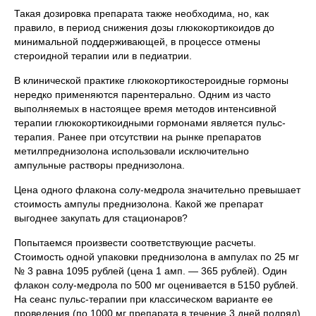
Такая дозировка препарата также необходима, но, как
правило, в период снижения дозы глюкокортикоидов до
минимальной поддерживающей, в процессе отмены
стероидной терапии или в педиатрии.
В клинической практике глюкокортикостероидные гормоны
нередко применяются парентерально. Одним из часто
выполняемых в настоящее время методов интенсивной
терапии глюкокортикоидными гормонами является пульс-
терапия. Ранее при отсутствии на рынке препаратов
метилпреднизолона использовали исключительно
ампульные растворы преднизолона.
Цена одного флакона солу-медрола значительно превышает
стоимость ампулы преднизолона. Какой же препарат
выгоднее закупать для стационаров?
Попытаемся произвести соответствующие расчеты.
Стоимость одной упаковки преднизолона в ампулах по 25 мг
№ 3 равна 1095 рублей (цена 1 амп. — 365 рублей). Один
флакон солу-медрола по 500 мг оценивается в 5150 рублей.
На сеанс пульс-терапии при классическом варианте ее
проведения (по 1000 мг препарата в течение 3 дней подряд)