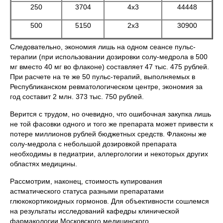
250
3704
4х3
44448
500
5150
2х3
30900
Следовательно, экономия лишь на одном сеансе пульс-
терапии (при использовании дозировки солу-медрола в 500
мг вместо 40 мг во флаконе) составляет 47 тыс. 475 рублей.
При расчете на те же 50 пульс-терапий, выполняемых в
Республиканском ревматологическом центре, экономия за
год составит 2 млн. 373 тыс. 750 рублей.
Верится с трудом, но очевидно, что ошибочная закупка лишь
не той фасовки одного и того же препарата может привести к
потере миллионов рублей бюджетных средств. Флаконы же
солу-медрола с небольшой дозировкой препарата
необходимы в педиатрии, аллергологии и некоторых других
областях медицины.
Рассмотрим, наконец, стоимость купирования
астматического статуса разными препаратами
глюкокортикоидных гормонов. Для объективности сошлемся
на результаты исследований кафедры клинической
фармакологии Московского медицинского