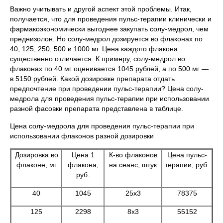
Важно учитывать и другой аспект этой проблемы. Итак,
получается, что для проведения пульс-терапии клинически и
фармакоэкономически выгоднее закупать солу-медрол, чем
преднизолон. Но солу-медрол дозируется во флаконах по
40, 125, 250, 500 и 1000 мг. Цена каждого флакона
существенно отличается. К примеру, солу-медрол во
флаконах по 40 мг оценивается 1045 рублей, а по 500 мг —
в 5150 рублей. Какой дозировке препарата отдать
предпочтение при проведении пульс-терапии? Цена солу-
медрола для проведения пульс-терапии при использовании
разной фасовки препарата представлена в таблице.
Цена солу-медрола для проведения пульс-терапии при
использовании флаконов разной дозировки
Дозировка во
Цена 1
К-во флаконов
Цена пульс-
флаконе, мг
флакона,
на сеанс, штук
терапии, руб.
руб.
40
1045
25х3
78375
125
2298
8х3
55152