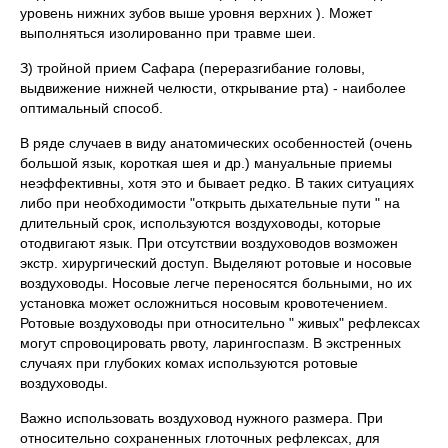
уровень нижних зубов выше уровня верхних ). Может
выполняться изолированно при травме шеи.
З) тройной прием Сафара (переразгибание головы,
выдвижение нижней челюсти, открывание рта) - наиболее
оптимальный способ.
В ряде случаев в виду анатомических особенностей (очень
большой язык, короткая шея и др.) мануальные приемы
неэффективны, хотя это и бывает редко. В таких ситуациях
либо при необходимости "открыть дыхательные пути " на
длительный срок, используются воздуховоды, которые
отодвигают язык. При отсутствии воздуховодов возможен
экстр. хирургический доступ. Выделяют ротовые и носовые
воздуховоды. Носовые легче переносятся больными, но их
установка может осложниться носовым кровотечением.
Ротовые воздуховоды при относительно " живых" рефлексах
могут спровоцировать рвоту, ларингоспазм. В экстренных
случаях при глубоких комах используются ротовые
воздуховоды.
Важно использовать воздуховод нужного размера. При
относительно сохраненных глоточных рефлексах, для