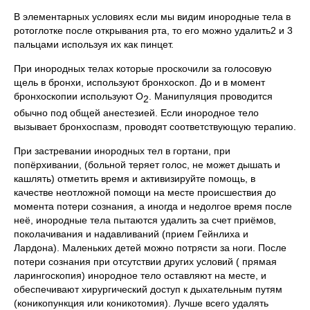
В элементарных условиях если мы видим инородные тела в
ротоглотке после открывания рта, то его можно удалить2 и 3
пальцами используя их как пинцет.
При инородных телах которые проскочили за голосовую
щель в бронхи, используют бронхоскоп. До и в момент
бронхоскопии используют О
. Манипуляция проводится
2
обычно под общей анестезией. Если инородное тело
вызывает бронхоспазм, проводят соответствующую терапию.
При застревании инородных тел в гортани, при
попёрхивании, (больной теряет голос, не может дышать и
кашлять) отметить время и активизируйте помощь, в
качестве неотложной помощи на месте происшествия до
момента потери сознания, а иногда и недолгое время после
неё, инородные тела пытаются удалить за счет приёмов,
поколачивания и надавливаний (прием Гейнлиха и
Лардона). Маленьких детей можно потрясти за ноги. После
потери сознания при отсутствии других условий ( прямая
ларингоскопия) инородное тело оставляют на месте, и
обеспечивают хирургический доступ к дыхательным путям
(коникопункция или коникотомия). Лучше всего удалять