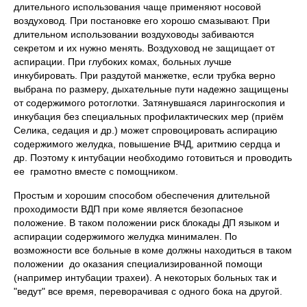
длительного использования чаще применяют носовой
воздуховод. При постановке его хорошо смазывают. При
длительном использовании воздуховоды забиваются
секретом и их нужно менять. Воздуховод не защищает от
аспирации. При глубоких комах, больных лучше
инкубировать. При раздутой манжетке, если трубка верно
выбрана по размеру, дыхательные пути надежно защищены
от содержимого ротоглотки. Затянувшаяся ларингоскопия и
инкубация без специальных профилактических мер (приём
Селика, седация и др.) может спровоцировать аспирацию
содержимого желудка, повышение ВЧД, аритмию сердца и
др. Поэтому к интубации необходимо готовиться и проводить
ее грамотно вместе с помощником.
Простым и хорошим способом обеспечения длительной
проходимости ВДП при коме является безопасное
положение. В таком положении риск блокады ДП языком и
аспирации содержимого желудка минимален. По
возможности все больные в коме должны находиться в таком
положении до оказания специализированной помощи
(например интубации трахеи). А некоторых больных так и
"ведут" все время, переворачивая с одного бока на другой.