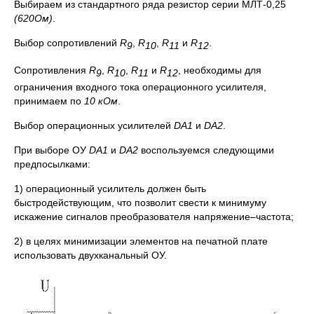
Выбираем из стандартного ряда резистор серии МЛТ-0,25
(620Ом)
.
Выбор сопротивлений
R
,
R
,
R
и
R
.
9
10
11
12
Сопротивления
R
,
R
,
R
и
R
, необходимы для
9
10
11
12
ограничения входного тока операционного усилителя,
принимаем по
10 кОм
.
Выбор операционных усилителей
DA
1
и
DA
2
.
При выборе ОУ
DA
1
и
DA
2
воспользуемся следующими
предпосылками:
1) операционный усилитель должен быть
быстродействующим, что позволит свести к минимуму
искажение сигналов преобразователя напряжение–частота;
2) в целях минимизации элементов на печатной плате
использовать двухканальный ОУ.