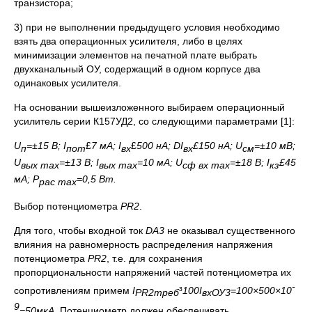
транзистора;
3) при не выполнении предыдущего условия необходимо
взять два операционных усилителя, либо в целях
минимизации элементов на печатной плате выбрать
двухканальный ОУ, содержащий в одном корпусе два
одинаковых усилителя.
На основании вышеизложенного выбираем операционный
усилитель серии К157УД2, со следующими параметрами [1]:
U
=
±
15 В;
I
£
7 мА;
I
£
500 нА;
D
I
£
150 нА;
U
=
±
10 мВ;
п
пот
вх
вх
см
U
=
±
13 В;
I
=10 мА;
U
=
±
18 В;
I
£
45
вых
max
вых
max
сф вх
max
кз
мА; Р
=0,5 Вт.
рас
max
Выбор потенциометра
PR
2
.
Для того, чтобы входной ток
DA
3
не оказывал существенного
влияния на равномерность распределения напряжения
потенциометра
PR
2
, т.е. для сохранения
пропорциональности напряжений частей потенциометра их
-
сопротивлениям примем
I
³
100
I
=100
×
500
×
10
PR
2треб
вхОУ3
9
=50мкА.
Потенциометр должен обеспечивать