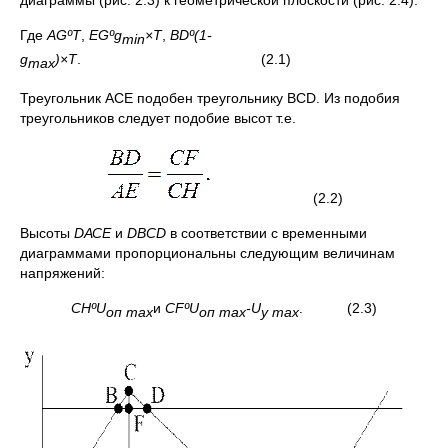
диаграммы (рис. 2.3) к геометрической плоскости (рис. 2.4).
Где
AG
º
T
,
EG
º
g
×
T
,
BD
º
(1-
min
g
)
×
T
. (2.1)
max
Треугольник АСЕ подобен треугольнику ВСD. Из подобия
треугольников следует подобие высот т.е.
(2.2)
Высоты
D
АСЕ
и
D
В
CD
в соответствии с временными
диаграммами пропорциональны следующим величинам
напряжений:
CH
º
U
и
CF
º
U
-
U
. (2.3)
оп
max
оп
max
у
max