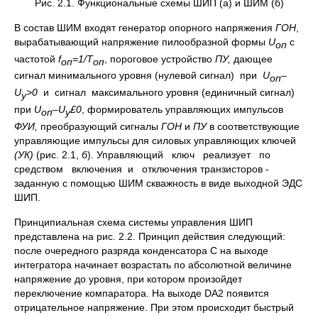
Рис. 2.1. Функциональные схемы ШИП (а) и ШИМ (б)
В состав ШИМ входят генератор опорного напряжения
ГОН
,
вырабатывающий напряжение пилообразной формы
U
с
оп
частотой
f
=1/
T
, пороговое устройство
ПУ,
дающее
оп
оп
сигнал минимального уровня (нулевой сигнал) при
U
–
оп
U
>0
и сигнал максимального уровня (единичный сигнал)
y
при
U
–
U
£
0
, формирователь управляющих импульсов
оп
y
ФУИ,
преобразующий сигналы
Г
OH
и
ПУ
в соответствующие
управляющие импульсы для силовых управляющих ключей
(У
К)
(рис. 2.1, б). Управляющий ключ реализует по
средством включения и отключения транзисторов -
заданную с помощью ШИМ скважность в виде выходной ЭДС
ШИП.
Принципиальная схема системы управления ШИП
представлена на рис. 2.2. Принцип действия следующий:
после очередного разряда конденсатора С на выходе
интегратора начинает возрастать по абсолютной величине
напряжение до уровня, при котором произойдет
переключение компаратора. На выходе DA2 появится
отрицательное напряжение. При этом происходит быстрый