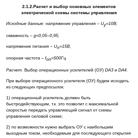
2.1.2.
Расчет и выбор основных элементов
электрической схемы системы управления
Исходные данные
: напряжение управления –
U
=10В;
у
скважность –
g
=0,05–0,95;
напряжение питания –
U
=15В;
п
опорная частота –
f
=500Гц.
оп
Расчет.
Выбор операционных усилителей (ОУ)
DA
3
и
DA
4
.
При выборе операционного усилителя (ОУ) будем исходить
из следующих предпосылок:
1) операционный усилитель должен быть
быстродействующим, т.к. это позволит с максимальной
скоростью передать управляющий сигнал от схемы
управления силовой схеме;
2) по возможности нужно выбрать ОУ с наибольшим
выходным током, необходимым для последующего открытия