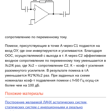
сопротивлению по переменному току.
Помехи, присутствующие в точке А через С1 подаются на
вход ОУ, где они инвертируются и усиливаются. Благодаря
ООС, осуществляемой с выхода в т. А через С2 эффективное
входное сопротивление по переменному току уменьшается в
Хс2/К раз, где Хс2 – сопротивление С2, К – коэф-т усиления
разомкнутого усилителя. В результате помеха в т.А
уменьшается R1*K/Хс2 раз. При заданных на схеме
номиналах коэф-т подавления помехи с f=50 Гц осущ-ся
более чем на 100 дБ.
Похожие материалы
Построение желаемой ЛАЧХ астатических систем,
статических систем с инерционными и реально