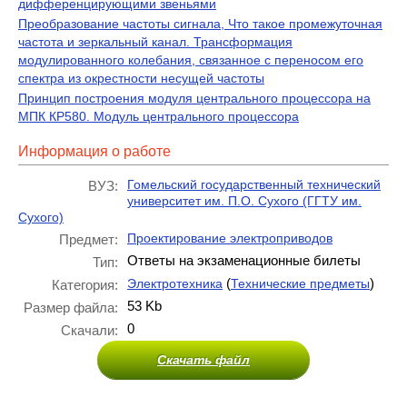
дифференцирующими звеньями
Преобразование частоты сигнала, Что такое промежуточная
частота и зеркальный канал. Трансформация
модулированного колебания, связанное с переносом его
спектра из окрестности несущей частоты
Принцип построения модуля центрального процессора на
МПК КР580. Модуль центрального процессора
Информация о работе
Гомельский государственный технический
ВУЗ:
университет им. П.О. Сухого (ГГТУ им.
Сухого)
Проектирование электроприводов
Предмет:
Ответы на экзаменационные билеты
Тип:
(
)
Электротехника
Технические предметы
Категория:
53 Kb
Размер файла:
0
Скачали:
Скачать файл