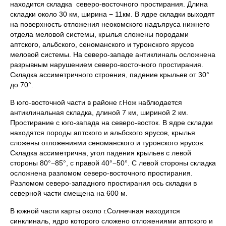
находится складка северо-восточного простирания. Длина
складки около 30 км, ширина − 11км. В ядре складки выходят
на поверхность отложения неокомского надъяруса нижнего
отдела меловой системы, крылья сложены породами
аптского, альбского, сеноманского и туронского ярусов
меловой системы. На северо-западе антиклиналь осложнена
разрывным нарушением северо-восточного простирания.
Складка ассиметричного строения, падение крыльев от 30°
до 70°.
В юго-восточной части в районе г.Нож наблюдается
антиклинальная складка, длиной 7 км, шириной 2 км.
Простирание с юго-запада на северо-восток. В ядре складки
находятся породы аптского и альбского ярусов, крылья
сложены отложениями сеноманского и туронского ярусов.
Складка ассиметрична, угол падения крыльев с левой
стороны 80°−85°, с правой 40°−50°. С левой стороны складка
осложнена разломом северо-восточного простирания.
Разломом северо-западного простирания ось складки в
северной части смещена на 600 м.
В южной части карты около г.Солнечная находится
синклиналь, ядро которого сложено отложениями аптского и