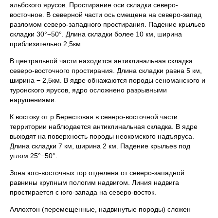
альбского ярусов. Простирание оси складки северо-
восточное. В северной части ось смещена на северо-запад
разломом северо-западного простирания. Падение крыльев
складки 30°−50°. Длина складки более 10 км, ширина
приблизительно 2,5км.
В центральной части находится антиклинальная складка
северо-восточного простирания. Длина складки равна 5 км,
ширина − 2,5км. В ядре обнажаются породы сеноманского и
туронского ярусов, ядро осложнено разрывными
нарушениями.
К востоку от р.Берестовая в северо-восточной части
территории наблюдается антиклинальная складка. В ядре
выходят на поверхность породы неокомского надъяруса.
Длина складки 7 км, ширина 2 км. Падение крыльев под
углом 25°−50°.
Зона юго-восточных гор отделена от северо-западной
равнины крупным пологим надвигом. Линия надвига
простирается с юго-запада на северо-восток.
Аллохтон (перемещенные, надвинутые породы) сложен