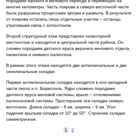
породами юрского и мелового периода и перемещен на
многие километры. Часть покрова в северо-восточной части
была разрушена процессами эрозии и размыта. В результате
от покрова остались лишь отдельные участки − останцы,
утратившие связь с аллохтоном.
Второй структурный этаж представлен низкогорной
местностью и находится в центральной части района. Он
сложен породами датского яруса верхнего мелового отдела,
палеогена и нижнего палеогена.
В рамках этого этажа находятся две антиклинальные и две
синклинальные складки.
Первая антиклинальная складка находится в юго-западной
части около н.п. Борисполь. Ядро сложено породами
датского яруса меловой системы, крыло − отложениями
палеогеновой системы. Простирание оси складки северо-
восточное. Длина складки − 8 км, ширина − 6 км. Угол
падения крыльев складки от 10° до 50°. Строение складки
симметричное.
1
2