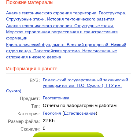
Похожие материалы
Анализ тектонического строения территории. Геоструктура.
Структурные этажи. История тектонического развития
Анализ тектонического строения. Структурные этажи.
Морская терригенная регрессивная и трансгрессивная
формации
Кристаллический фундамент. Верхний протерозой. Нижний
отдел венда. Палеозойская эратема. Нерасчлененные
отложения нижнего девона
Информация о работе
Гомельский государственный технический
ВУЗ:
университет им. П.О. Сухого (ГГТУ им.
Сухого)
Геотектоника
Предмет:
Отчеты по лабораторным работам
Тип:
(
)
Геология
Естествознание
Категория:
22 Kb
Размер файла:
0
Скачали: