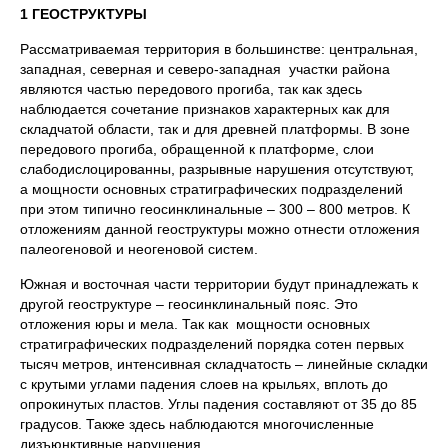
1 ГЕОСТРУКТУРЫ
Рассматриваемая территория в большинстве: центральная,
западная, северная и северо-западная участки района
являются частью передового прогиба, так как здесь
наблюдается сочетание признаков характерных как для
складчатой области, так и для древней платформы. В зоне
передового прогиба, обращенной к платформе, слои
слабодислоцированны, разрывные нарушения отсутствуют,
а мощности основных стратиграфических подразделений
при этом типично геосинклинальные – 300 – 800 метров. К
отложениям данной геоструктуры можно отнести отложения
палеогеновой и неогеновой систем.
Южная и восточная части территории будут принадлежать к
другой геоструктуре – геосинклинальный пояс. Это
отложения юры и мела. Так как мощности основных
стратиграфических подразделений порядка сотен первых
тысяч метров, интенсивная складчатость – линейные складки
с крутыми углами падения слоев на крыльях, вплоть до
опрокинутых пластов. Углы падения составляют от 35 до 85
градусов. Также здесь наблюдаются многочисленные
дизъюнктивные нарушения.