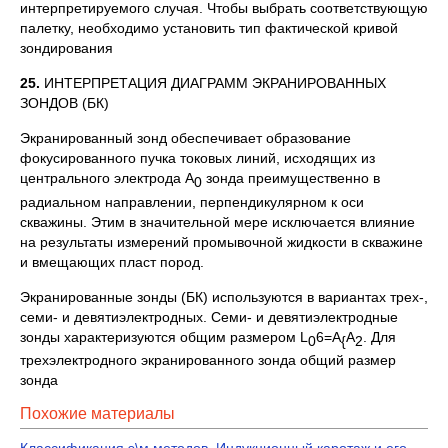
интерпретируемого случая. Чтобы выбрать соответствующую
палетку, необходимо установить тип фактической кривой
зондирования
25.
ИНТЕРПРЕТАЦИЯ ДИАГРАММ ЭКРАНИРОВАННЫХ
ЗОНДОВ (БК)
Экранированный зонд обеспечивает образование
фокусированного пучка токовых линий, исходящих из
центрального электрода А
зонда преимущественно в
0
радиальном направлении, перпендикулярном к оси
скважины. Этим в значительной мере исключается влияние
на результаты измерений промывочной жидкости в скважине
и вмещающих пласт пород.
Экранированные зонды (БК) используются в вариантах трех-,
семи- и девятиэлектродных. Семи- и девятиэлектродные
зонды характеризуются общим размером L
6=A
A
. Для
0
{
2
трехэлектродного экранированного зонда общий размер
зонда
Похожие материалы