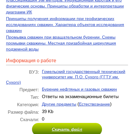
Классификация э\м методов. Индукционный каротаж и его
физические основы. Принципы обработки и интерпретации
диаграмм ИК
Принципы получения информации при геофизических
исследованиях скважин. Характера объектов исследования
скважин
Промывка скважин при вращательном бурении. Схемы
промывки скважины. Местная призабойная циркуляция
подземной воды
Информация о работе
Гомельский государственный технический
ВУЗ:
университет им. П.О. Сухого (ГГТУ им.
Сухого)
Бурение нефтяных и газовых скважин
Предмет:
Ответы на экзаменационные билеты
Тип:
(
)
Другие предметы
Естествознание
Категория:
39 Kb
Размер файла:
0
Скачали:
Скачать файл