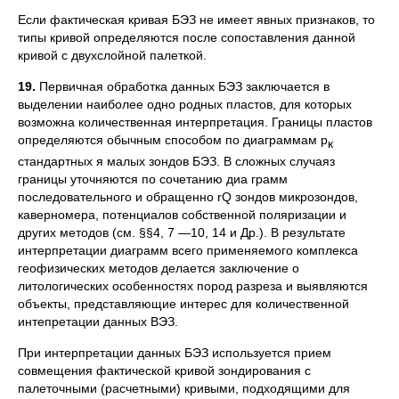
Если фактическая кривая БЭЗ не имеет явных признаков, то
типы кривой определяются после сопоставления данной
кривой с двухслойной палеткой.
19.
Первичная обработка данных БЭЗ заключается в
выделении наиболее одно родных пластов, для которых
возможна количественная интерпретация. Границы пластов
определяются обычным способом по диаграммам р
к
стандартных я малых зондов БЭЗ. В сложных случаяз
границы уточняются по сочетанию диа грамм
последовательного и обращенно rQ зондов микрозондов,
каверномера, потенциалов собственной поляризации и
других методов (см. §§4, 7 —10, 14 и Др.). В результате
интерпретации диаграмм всего применяемого комплекса
геофизических методов делается заключение о
литологических особенностях пород разреза и выявляются
объекты, представляющие интерес для количественной
интепретации данных ВЭЗ.
При интерпретации данных БЭЗ используется прием
совмещения фактической кривой зондирования с
палеточными (расчетными) кривыми, подходящими для