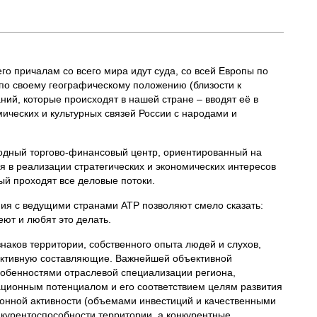
его причалам со всего мира идут суда, со всей Европы по
 по своему географическому положению (близости к
ний, которые происходят в нашей стране – вводят её в
ических и культурных связей России с народами и
родный торгово-финансовый центр, ориентированный на
 в реализации стратегических и экономических интересов
ый проходят все деловые потоки.
ия с ведущими странами АТР позволяют смело сказать:
еют и любят это делать.
аков территории, собственного опыта людей и слухов,
ъективную составляющие. Важнейшей объективной
собенностями отраслевой специализации региона,
ационным потенциалом и его соответствием целям развития
онной активности (объемами инвестиций и качественными
нкурентоспособности территории, а конкурентные