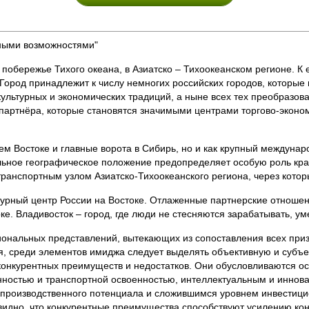
ьными возможностями"
 побережье Тихого океана, в Азиатско – Тихоокеанском регионе. К 
Город принадлежит к числу немногих российских городов, которые
ультурных и экономических традиций, а ныне всех тех преобразова
 партнёра, которые становятся значимыми центрами торгово-эконом
ем Востоке и главные ворота в Сибирь, но и как крупный междуна
ьное географическое положение предопределяет особую роль края
транспортным узлом Азиатско-Тихоокеанского региона, через котор
урный центр России на Востоке. Отлаженные партнерские отношен
е. Владивосток – город, где люди не стесняются зарабатывать, ум
нальных представлений, вытекающих из сопоставления всех призн
я, среди элементов имиджа следует выделять объективную и суб
онкурентных преимуществ и недостатков. Они обусловливаются о
нностью и транспортной освоенностью, интеллектуальным и иннов
 производственного потенциала и сложившимся уровнем инвестици
евидно, что конкурентные преимущества способствуют усилению ко