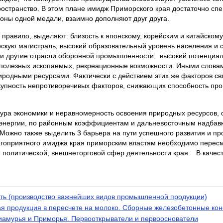
остранство. В этом плане имидж Приморского края достаточно спе
роны одной медали, взаимно дополняют друг друга.
правило, выделяют: близость к японскому, корейским и китайско
скую магистраль; высокий образовательный уровень населения и 
ю и другие отрасли оборонной промышленности; высокий потенц
 полезных ископаемых, рекреационные возможности. Иными слова
родными ресурсами. Фактически с действием этих же факторов св
окупность непротиворечивых факторов, снижающих способность прои
ура экономики и неравномерность освоения природных ресурсов, о
оэнергии, по районным коэффициентам и дальневосточным надбавка
Можно также выделить 3 барьера на пути успешного развития и про
лагоприятного имиджа края приморским властям необходимо пересм
 политической, внешнеторговой сфер деятельности края. В качес
ь (производство важнейших видов промышленной продукции)
 продукция в пересчете на молоко. Сборные железобетонные кон
иамурья и Приморья. Первооткрыватели и первооснователи