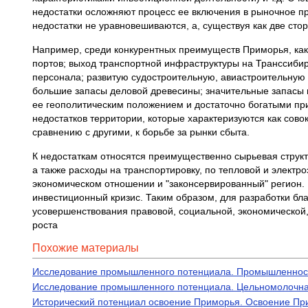
недостатки осложняют процесс ее включения в рыночное пр
недостатки не уравновешиваются, а, существуя как две сто
Например, среди конкурентных преимуществ Приморья, как 
портов; выход транспортной инфраструктуры на Транссибир
персонала; развитую судостроительную, авиастроительну
большие запасы деловой древесины; значительные запасы
ее геополитическим положением и достаточно богатыми при
недостатков территории, которые характеризуются как сов
сравнению с другими, к борьбе за рынки сбыта.
К недостаткам относятся преимущественно сырьевая структ
а также расходы на транспортировку, по тепловой и электр
экономическом отношении и "законсервированный" регион. 
инвестиционный кризис. Таким образом, для разработки б
усовершенствования правовой, социальной, экономической,
роста
Похожие материалы
Исследование промышленного потенциала. Промышленност
Исследование промышленного потенциала. Цельномолочная
Исторический потенциал освоение Приморья. Освоение Пр