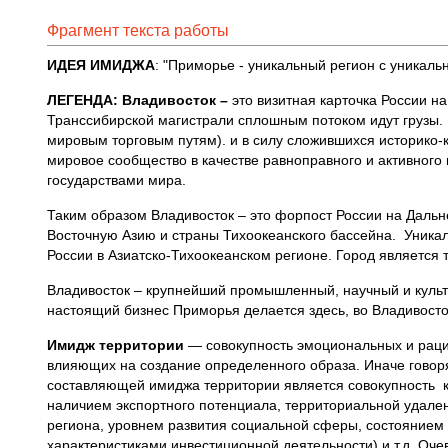
Фрагмент текста работы
ИДЕЯ ИМИДЖА
: "Приморье - уникальный регион с уникал
ЛЕГЕНДА: Владивосток –
это визитная карточка России на
Транссибирской магистрали сплошным потоком идут грузы. 
мировым торговым путям). и в силу сложившихся историко-к
мировое сообщество в качестве равноправного и активного
государствами мира.
Таким образом Владивосток – это форпост России на Дальн
Восточную Азию и страны Тихоокеанского бассейна. Уникал
России в Азиатско-Тихоокеанском регионе. Город является 
Владивосток – крупнейший промышленный, научный и культ
настоящий бизнес Приморья делается здесь, во Владивосток
Имидж территории
— совокупность эмоциональных и рацио
влияющих на создание определенного образа. Иначе говор
составляющей имиджа территории является совокупность к
наличием экспортного потенциала, территориальной удале
региона, уровнем развития социальной сферы, состоянием
характеристиками инвестиционной деятельности) и т.д. Оч