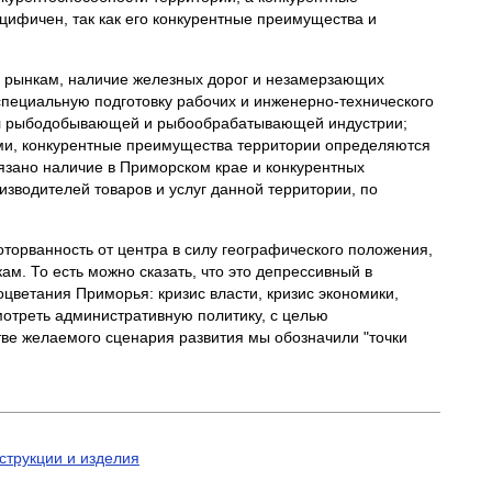
цифичен, так как его конкурентные преимущества и
му рынкам, наличие железных дорог и незамерзающих
специальную подготовку рабочих и инженерно-технического
иал рыбодобывающей и рыбообрабатывающей индустрии;
ми, конкурентные преимущества территории определяются
язано наличие в Приморском крае и конкурентных
зводителей товаров и услуг данной территории, по
торванность от центра в силу географического положения,
м. То есть можно сказать, что это депрессивный в
цветания Приморья: кризис власти, кризис экономики,
отреть административную политику, с целью
тве желаемого сценария развития мы обозначили "точки
струкции и изделия