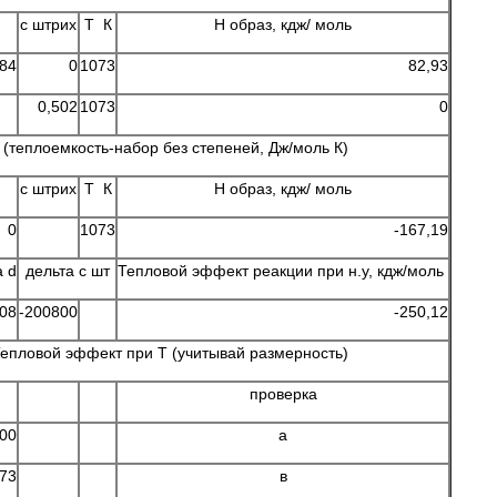
c штрих
Т К
Н образ, кдж/ моль
,84
0
1073
82,93
0,502
1073
0
(теплоемкость-набор без степеней, Дж/моль К)
c штрих
Т К
Н образ, кдж/ моль
0
1073
-167,19
а d
дельта с шт
Тепловой эффект реакции при н.у, кдж/моль
-08
-200800
-250,12
епловой эффект при Т (учитывай размерность)
проверка
00
а
73
в