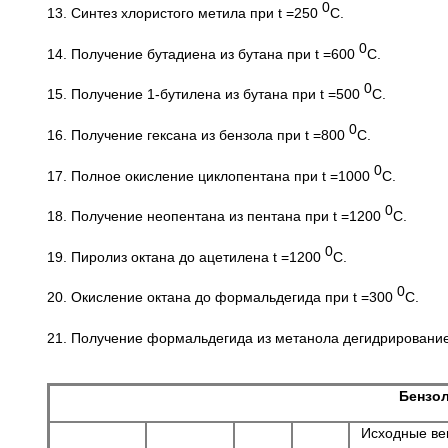
0
13. Синтез хлористого метила при t =250
C.
0
14. Получение бутадиена из бутана при t =600
C.
0
15. Получение 1-бутилена из бутана при t =500
C.
0
16. Получение гексана из бензола при t =800
C.
0
17. Полное окисление циклопентана при t =1000
C.
0
18. Получение неопентана из пентана при t =1200
C.
0
19. Пиролиз октана до ацетилена t =1200
C.
0
20. Окисление октана до формальдегида при t =300
C.
21. Получение формальдегида из метанола дегидрирование
Бензол
Исходные вещ