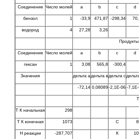
Соединение
Число молей
а
b
c
d
бензол
1
-33,9
471,87
-298,34
70
водород
4
27,28
3,26
Продукты 
Соединение
Число молей
а
b
c
d
гексан
1
3,08
565,8
-300,4
Значения
дельта а
дельта в
дельта с
дельт
-72,14
0,08089
-2,1E-06
-7,1E
Т
Т К начальная
298
Т К конечная
1073
С
8
Н реакции
-287,707
К
10