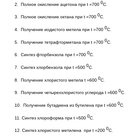
0
2. Полное окисление ацетона при t =700
C.
0
3. Полное окисление октана при t =700
C.
0
4. Получение иодистого метила при t =700
C.
0
5. Получение тетрафторметана при t =700
C.
0
6. Синтез фторбензола при t =700
C.
0
7. Синтез хлорбензола при t =500
C.
0
8. Получение хлористого метила t =600
C.
0
9. Получение четыреххлористого углерода t =600
C.
0
10. Получение бутадиена из бутилена при t =600
C.
0
11. Синтез хлороформа при t =500
C.
0
12. Синтез хлористого метилена при t =200
C.