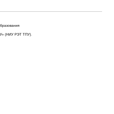
образования
У» (НИУ РЭТ ТПУ).