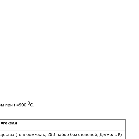
0
м при t =900
C.
=гексан
ества (теплоемкость, 298-набор без степеней, Дж/моль К)