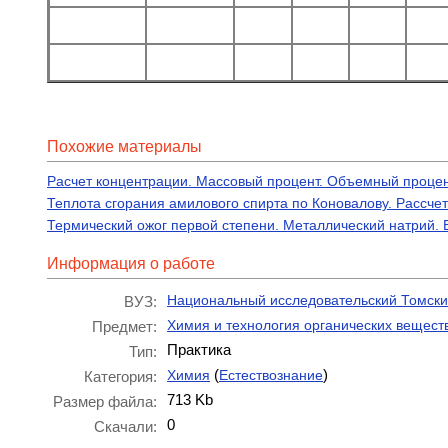
Похожие материалы
Расчет концентрации. Массовый процент. Объемный процент
Теплота сгорания амилового спирта по Коновалову. Рассч
Термический ожог первой степени. Металлический натрий.
Информация о работе
Национальный исследовательский Томски
ВУЗ:
Химия и технология органических вещест
Предмет:
Практика
Тип:
(
)
Химия
Естествознание
Категория:
713 Kb
Размер файла:
0
Скачали: