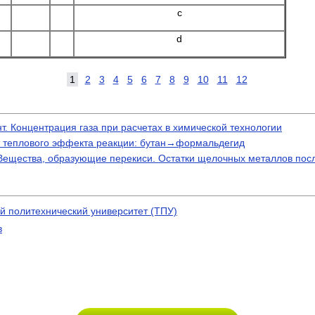
с
d
1
2
3
4
5
6
7
8
9
10
11
12
. Концентрация газа при расчетах в химической технологии
ет теплового эффекта реакции: бутан→формальдегид
 Вещества, образующие перекиси. Остатки щелочных металлов пос
й политехнический университет (ТПУ)
в