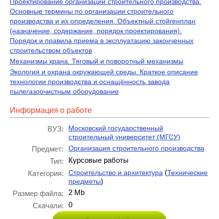
Проектирование организации строительного производства.
Основные термины по организации строительного
производства и их определения. Объектный стойгенплан
(назначение, содержание, порядок проектирования).
Порядок и правила приема в эксплуатацию законченных
строительством объектов
Механизмы крана. Тяговый и поворотный механизмы
Экология и охрана окружающей среды. Краткое описание
технологии производства и оснащённость завода
пылегазоочистным оборудование
Информация о работе
Московский государственный
ВУЗ:
строительный университет (МГСУ)
Организация строительного производства
Предмет:
Курсовые работы
Тип:
(
Строительство и архитектура
Технические
Категория:
)
предметы
2 Mb
Размер файла:
0
Скачали: