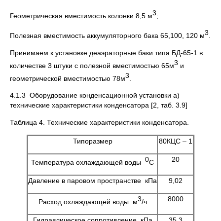
3
Геометрическая вместимость колонки 8,5 м
;
3
Полезная вместимость аккумуляторного бака 65,100, 120 м
.
Принимаем к установке деаэраторные баки типа БД-65-1 в
3
количестве 3 штуки с полезной вместимостью 65м
и
3
геометрической вместимостью 78м
.
4.1.3 Оборудование конденсационной установки а)
технические характеристики конденсатора [2, таб. 3.9]
Таблица 4. Технические характеристики конденсатора.
Типоразмер
80КЦС – 1
0
20
Температура охлаждающей воды
С
Давление в паровом пространстве кПа
9,02
3
8000
Расход охлаждающей воды м
/ч
Гидравлическое сопротивление кПа
35,3