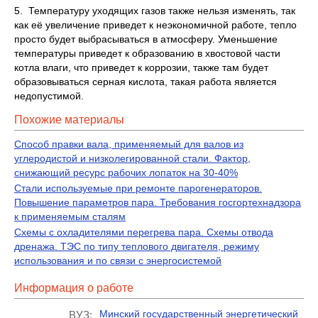
5. Температуру уходящих газов также нельзя изменять, так
как её увеличение приведет к неэкономичной работе, тепло
просто будет выбрасываться в атмосферу. Уменьшение
температуры приведет к образованию в хвостовой части
котла влаги, что приведет к коррозии, также там будет
образовываться серная кислота, такая работа является
недопустимой.
Похожие материалы
Способ правки вала, применяемый для валов из
углеродистой и низколегированной стали. Фактор,
снижающий ресурс рабочих лопаток на 30-40%
Стали используемые при ремонте парогенераторов.
Повышение параметров пара. Требования госгортехнадзора
к применяемым сталям
Схемы с охладителями перегрева пара. Схемы отвода
дренажа. ТЭС по типу теплового двигателя, режиму
использования и по связи с энергосистемой
Информация о работе
Минский государственный энергетический
ВУЗ: