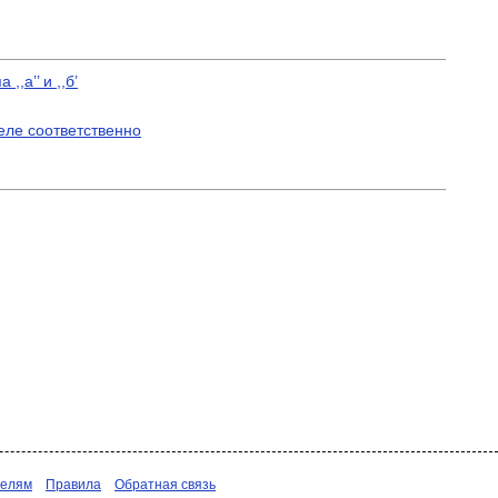
а’’ и ,,б’
еле соответственно
телям
Правила
Обратная связь