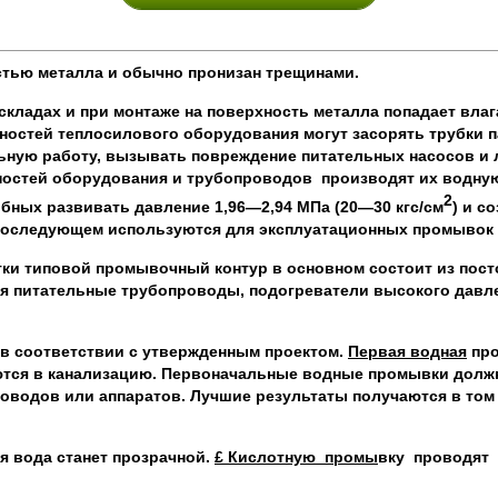
стью металла и обычно пронизан трещинами.
ладах и при монтаже на поверхность металла попадает влага,
хностей теплосилового оборудования могут засорять трубки 
льную работу, вызывать повреждение питательных насосов и 
ностей оборудования и трубопроводов производят их водную
2
бных развивать давление 1,96—2,94 МПа (20—30 кгс/см
) и с
 последующем используются для эксплуатационных промывок и
тки типовой промывочный контур в основном состоит из пос
я питательные трубопроводы, подогреватели высокого давле
в соответствии с утвержденным проектом.
Первая водная
пр
ся в канализацию. Первоначальные водные промывки должны
водов или аппаратов. Лучшие результаты получаются в том с
я вода станет прозрачной.
£ Кислотную промы
вку проводят