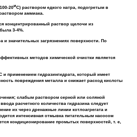
и
100-20
С) раствором едкого натра, подогретым в
 раствором аммиака.
ся концентрированный раствор щелочи из
была 3-4%.
ра и значительных загрязнениях поверхности. По
е эффективных методов химической очистки является
С и применением гидразингидрата, который имеет
сность повреждения металла и снижает расход кислоты
очения; слабым раствором серной или соляной
е ввода расчетного количества гидразина следует
ение их через дренажные линии котлоагрегата и
водится интенсивная отмывка питательным насосом
ется кондиционирование промытых поверхностей, т. е,