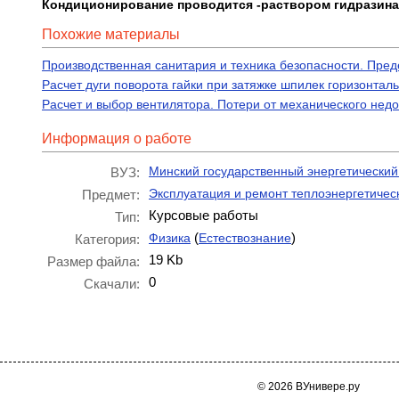
Кондиционирование проводится -раствором гидразина
Похожие материалы
Производственная санитария и техника безопасности. Предел
Расчет дуги поворота гайки при затяжке шпилек горизонта
Расчет и выбор вентилятора. Потери от механического недо
Информация о работе
Минский государственный энергетический
ВУЗ:
Эксплуатация и ремонт теплоэнергетичес
Предмет:
Курсовые работы
Тип:
(
)
Физика
Естествознание
Категория:
19 Kb
Размер файла:
0
Скачали:
© 2026 ВУнивере.ру