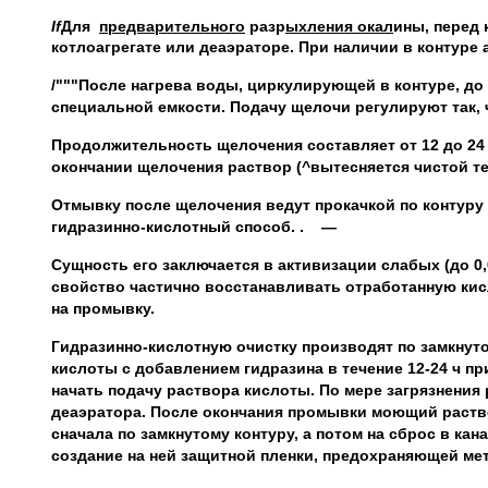
If
Для
предварительного
разр
ыхления окал
ины, перед 
котлоагрегате или деаэраторе. При наличии в контуре
/"""После нагрева воды, циркулирующей в контуре, 
специальной емкости. Подачу щелочи регулируют так, 
Продолжительность щелочения составляет от 12 до 24 
окончании щелочения раствор (^вытесняется чистой т
Отмывку после щелочения ведут прокачкой по контуру
гидразинно-кислотный способ. . —
Сущность его заключается в активизации слабых (до 
свойство частично восстанавливать отработанную кис
на промывку.
Гидразинно-кислотную очистку производят по замкнут
кислоты с добавлением гидразина в течение 12-24 ч пр
начать подачу раствора кислоты. По мере загрязнения
деаэратора. После окончания промывки моющий раств
сначала по замкнутому контуру, а потом на сброс в к
создание на ней защитной пленки, предохраняющей мет