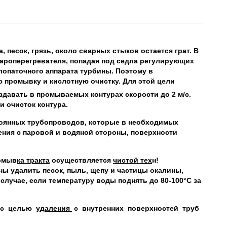
 песок, грязь, около сварных стыков остается грат. В
пароперегревателя, попадая под седла регулирующих
лопаточного аппарата турбины. Поэтому в
 промывку и кислотную очистку. Для этой цели
оздавать в промываемых контурах скорости до 2 м/с.
 очисток контура.
тоянных трубопроводов, которые в необходимых
ния с паровой и водяной стороны, поверхности
омыв
ка тракта
осуществляется
чистой тех
н!
 удалить песок, пыль, щепу и частицы окалины,
лучае, если температуру воды поднять до 80-100°С за
 с целью
удаления
с внутренних поверхностей труб