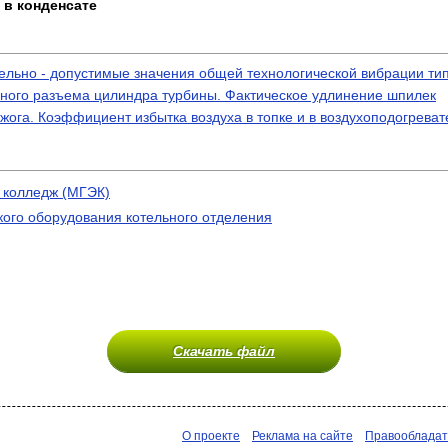
 в конденсате
ьно - допустимые значения общей технологической вибрации типа ,,
льного разъема цилиндра турбины. Фактическое удлинение шпилек
жога. Коэффициент избытка воздуха в топке и в воздухоподогреват
 колледж (МГЭК)
кого оборудования котельного отделения
Скачать файл
О проекте
Реклама на сайте
Правооблада