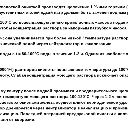
кислотной очисткой производят щелочение 1 %-ным горячим (
 аустенитных сталей едкий натр должен быть заменен водным
до 100°С во всасывающую линию промывочных «асосов подает
чтобы концентрация раствора за напорным патрубком насоса 
ч; она увеличивается при более низкой / температуре раство
ехнической водой через нейтрализатор в канализацию.
 воды с
t
= 80-100°С воды в течение 1-2 ч. Одним из наиболе
0,0004%) растворов кислоты повышением температуры до 100°
лоту. Слабая концентрация моющего раствора исключает опа
ому контуру после водной промывки и предварительного щел
и температуре моющего раствора 100-120°С. Через 1-2 ч посл
 раствора окислами железа осуществляют периодическое удал
ор дренируется через нейтрализатор в канализацию и произ
анализацию. Последней операцией предпусковой очистки
а
явля
алл от коррозии.