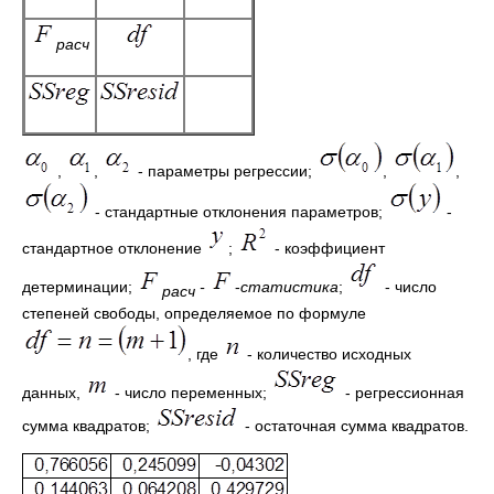
расч
,
,
- параметры регрессии;
,
,
- стандартные отклонения параметров;
-
стандартное отклонение
;
- коэффициент
детерминации;
-
-
статистика
;
- число
расч
степеней свободы, определяемое по формуле
, где
- количество исходных
данных,
- число переменных;
- регрессионная
сумма квадратов;
- остаточная сумма квадратов.