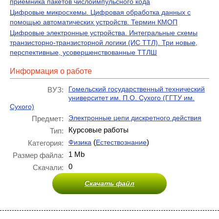
приемника пакетов числоимпульсного кода
Цифровые микросхемы. Цифровая обработка данных с
помощью автоматических устройств. Термин КМОП
Цифровые электронные устройства. Интегральные схемы
транзисторно-транзисторной логики (ИС ТТЛ). Три новые,
перспективные, усовершенствованные ТТЛШ
Информация о работе
Гомельский государственный технический
ВУЗ:
университет им. П.О. Сухого (ГГТУ им.
Сухого)
Электронные цепи дискретного действия
Предмет:
Курсовые работы
Тип:
(
)
Физика
Естествознание
Категория:
1 Mb
Размер файла:
0
Скачали:
Скачать файл