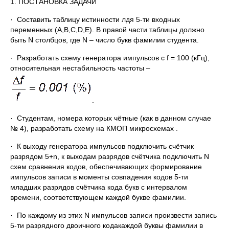
1. ПОСТАНОВКА ЗАДАЧИ
· Составить таблицу истинности лдя 5-ти входных
переменных (A,B,C,D,E). В правой части таблицы должно
быть N столбцов, где N – число букв фамилии студента.
· Разработать схему генератора импульсов с f = 100 (кГц),
относительная нестабильность частоты –
.
· Студентам, номера которых чётные (как в данном случае
№ 4), разработать схему на КМОП микросхемах .
· К выходу генератора импульсов подключить счётчик
разрядом 5+n, к выходам разрядов счётчика подключить N
схем сравнения кодов, обеспечивающих формирование
импульсов записи в моменты совпадения кодов 5-ти
младших разрядов счётчика кода букв с интервалом
времени, соответствующем каждой букве фамилии.
· По каждому из этих N импульсов записи произвести запись
5-ти разрядного двоичного кодакаждой буквы фамилии в