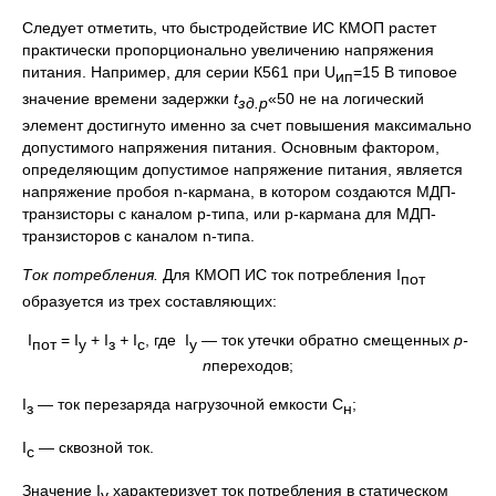
Следует отметить, что быстродействие ИС КМОП растет
практически пропорционально увеличению напряжения
питания. Например, для серии К561 при U
=15 В типовое
ип
значение времени задержки
t
«50 не на логический
зд.р
элемент достигнуто именно за счет повышения максимально
допустимого напряжения питания. Основным фактором,
определяющим допустимое напряжение питания, является
напряжение пробоя n-кармана, в котором создаются МДП-
транзисторы с каналом р-типа, или р-кармана для МДП-
транзисторов с каналом n-типа.
Ток потребления.
Для КМОП ИС ток потребления I
пот
образуется из трех составляющих:
I
= I
+ I
+
I
, где I
— ток утечки обратно смещенных
р-
пот
у
з
с
у
n
переходов;
I
— ток перезаряда нагрузочной емкости C
;
з
н
I
— сквозной ток.
c
Значение I
характеризует ток потребления в статическом
у