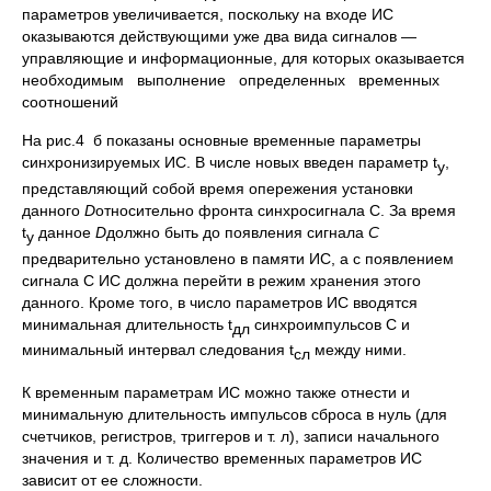
параметров увеличивается, поскольку на входе ИС
оказываются действующими уже два вида сигналов —
управляющие и информационные, для которых оказывается
необходимым выполнение определенных временных
соотношений
На рис.4 б показаны основные временные параметры
синхронизируемых ИС. В числе новых введен параметр t
,
у
представляющий собой время опережения установки
данного
D
относительно фронта синхросигнала С. За время
t
данное
D
должно быть до появления сигнала
С
у
предварительно установлено в памяти ИС, а с появлением
сигнала С ИС должна перейти в режим хранения этого
данного. Кроме того, в число параметров ИС вводятся
минимальная длительность t
синхроимпульсов С и
дл
минимальный интервал следования t
между ними.
cл
К временным параметрам ИС можно также отнести и
минимальную длительность импульсов сброса в нуль (для
счетчиков, регистров, триггеров и т. л), записи начального
значения и т. д. Количество временных параметров ИС
зависит от ее сложности.