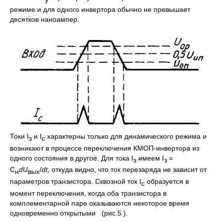
режиме и для одного инвертора обычно не превышает
десятков наноампер.
Токи I
и I
характерны только для динамического режима и
з
с
возникают в процессе переключения КМОП-инвертора из
одного состояния в другое. Для тока I
имеем I
=
з
з
C
dU
/
dt
,
откуда видно, что ток перезаряда не зависит от
н
вых
параметров транзистора. Сквозной ток I
образуется в
c
момент переключения, когда оба транзистора в
комплементарной паре оказываются некоторое время
одновременно открытыми (рис.5 ).