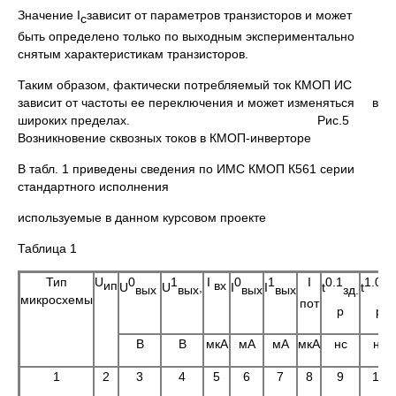
Значение I
зависит от параметров транзисторов и может
с
быть определено только по выходным экспериментально
снятым характеристикам транзисторов.
Таким образом, фактически потребляемый ток КМОП ИС
зависит от частоты ее переключения и может изменяться в
широких пределах. Рис.5
Возникновение сквозных токов в КМOП-инверторе
В табл. 1 приведены сведения по ИМС КМОП К561 серии
стандартного исполнения
используемые в данном курсовом проекте
Таблица 1
Тип
U
0
1
I
0
1
I
0.1
1.0
ип
вх
U
U
,
I
I
t
t
вых
вых
вых
вых
зд.
зд
микросхемы
пот
р
р
В
В
мкА
мА
мА
мкА
нс
нс
1
2
3
4
5
6
7
8
9
10