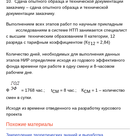
10. Сдача опытного образца и технической документации
заказчику – сдача опытного образца и технической
документации заказчику.
Выполнением всех этапов работ по научным прикладным
исследованиям в системе НТП занимается специалист
с высшим техническим образованием II категории, 12
разряда с тарифным коэффициентом (К
= 2,84)
Т12
Количество дней, необходимых для выполнения данных
этапов НИР определяем исходя из годового эффективного
фонда времени при работе в одну смену и 8-часовом
рабочем дне.
Ф
= 1768 час.; t
= 8 час.; К
= 1 – количество
СМ
СМ
смен в сутки.
Исходя из времени отведенного на разработку курсового
проекта
Похожие материалы
Закрепление теоретических знаний и выработка