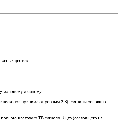
новных цветов.
, зелёному и синему.
кинескопов принимают равным 2.8), сигналы основных
олного цветового ТВ сигнала U цтв (состоящего из