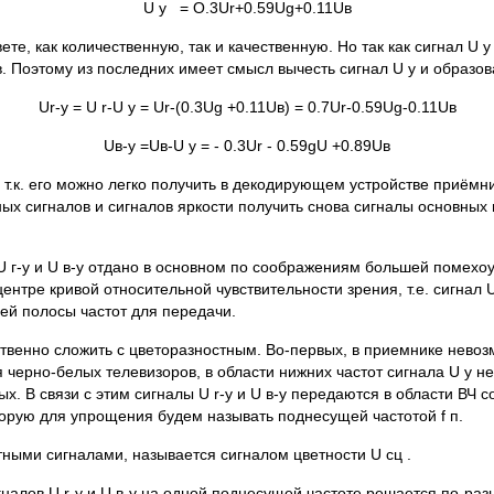
U у = O.3Ur+0.59Ug+0.11Uв
ете, как количественную, так и качественную. Но так как сигнал 
. Поэтому из последних имеет смысл вычесть сигнал U у и образо
Ur-y = U r-U у = Ur-(0.3Ug +0.11Uв) = 0.7Ur-0.59Ug-0.11Uв
Uв-y =Uв-U y = - 0.3Ur - 0.59gU +0.89Uв
т.к. его можно легко получить в декодирующем устройстве приёмни
ностных сигналов и сигналов яркости получить снова сигналы основн
U г-у и U в-у отдано в основном по соображениям большей помех
центре кривой относительной чувствительности зрения, т.е. сигнал 
ей полосы частот для передачи.
твенно сложить с цветоразностным. Во-первых, в приемнике невозм
 черно-белых телевизоров, в области нижних частот сигнала U у не
. В связи с этим сигналы U r-у и U в-у передаются в области ВЧ с
орую для упрощения будем называть поднесущей частотой f п.
ными сигналами, называется сигналом цветности U сц .
алов U r-у и U в-у на одной поднесущей частоте решается по-ра