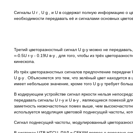
Сигналы U г , U g , и U в содержат полную информацию о цв
необходимости передавать её и сигналами основных цветов
Третий цветоразностный сигнал U g-y можно не передавать, 
=-0.5U r-y - 0.19U в-у , для того, чтобы из трёх цветораз
кинескопа.
Из трёх цветоразностных сигналов предпочтение передачи 
U g-y . Объясняется это тем, что зелёный цвет находится в 
имеет небольшое значение, кроме того U g-y требует больш
В кодирующем устройстве сигнал яркости нельзя непосредс
передавать сигналы U r-у и U в-у , являющиеся помехой для
заметность низкочастотных помех выше, чем высокочастотных
используется модуляция цветовой поднесущей частоты, кот
Сигнал поднесущей частоты, модулированный цветоразност
В системах ЦТВ НТСЦ, ПАЛ и СЕКАМ вопрос о передаче сигн