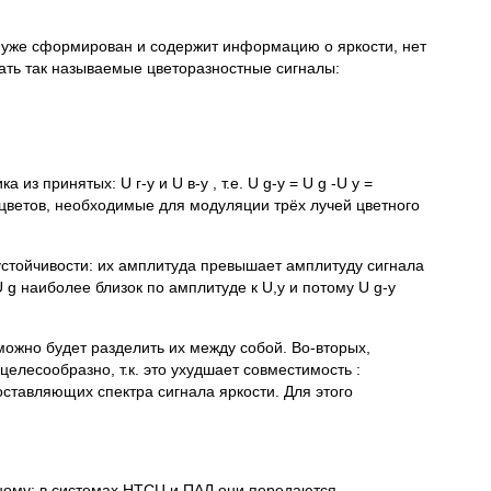
U у уже сформирован и содержит информацию о яркости, нет
вать так называемые цветоразностные сигналы:
ка из принятых: U г-у и U в-у , т.е. U g-y = U g -U у =
ых цветов, необходимые для модуляции трёх лучей цветного
оустойчивости: их амплитуда превышает амплитуду сигнала
U g наиболее близок по амплитуде к U,y и потому U g-y
ожно будет разделить их между собой. Во-вторых,
целесообразно, т.к. это ухудшает совместимость :
оставляющих спектра сигнала яркости. Для этого
зному: в системах НТСЦ и ПАЛ они передаются