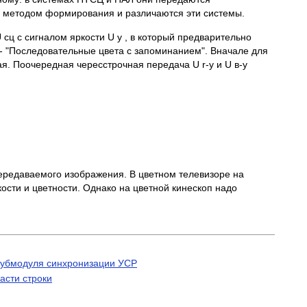
о методом формирования и различаются эти системы.
сц с сигналом яркости U у , в который предварительно
- "Последовательные цвета с запоминанием". Вначале для
я. Поочередная чересстрочная передача U r-у и U в-у
передаваемого изображения. В цветном телевизоре на
ости и цветности. Однако на цветной кинескоп надо
субмодуля синхронизации УСР
асти строки