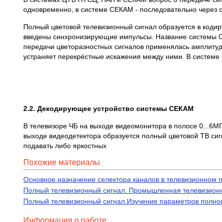
одновременно, в системе СЕКАМ - последовательно через 
Полный цветовой телевизионный сигнал образуется в кодиру
введены синхронизирующие импульсы. Название системы СЕК
передачи цветоразностных сигналов применялась амплитудн
устраняет перекрёстные искажения между ними. В системе 
2.2. Декодирующее устройство системы СЕКАМ
В телевизоре ЧБ на выходе видеомонитора в полосе 0...6М
выходе видеодетектора образуется полный цветовой ТВ сигн
подавать либо яркостных
Похожие материалы
Основное назначение селектора каналов в телевизионном п
Полный телевизионный сигнал. Промышленная телевизионн
Полный телевизионный сигнал.Изучение параметров полного
Информация о работе