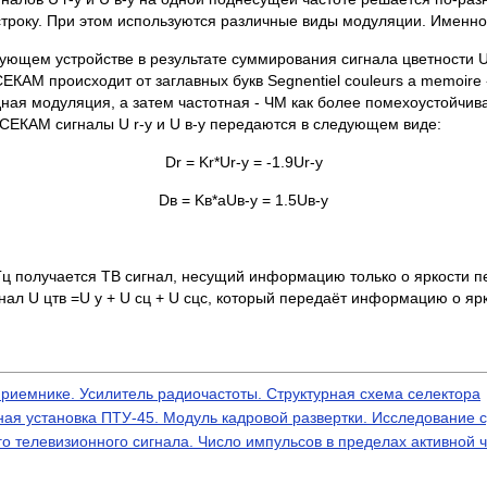
строку. При этом используются различные виды модуляции. Именн
ющем устройстве в результате суммирования сигнала цветности U 
АМ происходит от заглавных букв Segnentiel couleurs a memoire 
ая модуляция, а затем частотная - ЧМ как более помехоустойчива
СЕКАМ сигналы U r-у и U в-у передаются в следующем виде:
Dr = Kr*Ur-y = -1.9Ur-y
Dв = Kв*aUв-y = 1.5Uв-y
Гц получается ТВ сигнал, несущий информацию только о яркости 
ал U цтв =U у + U сц + U сцс, который передаёт информацию о ярк
риемнике. Усилитель радиочастоты. Структурная схема селектора
ая установка ПТУ-45. Модуль кадровой развертки. Исследование 
 телевизионного сигнала. Число импульсов в пределах активной ч