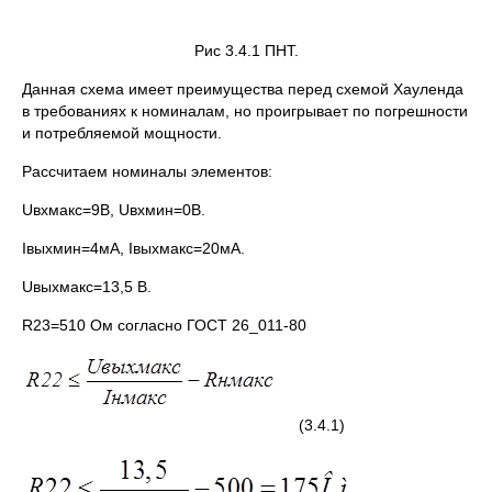
Рис 3.4.1 ПНТ.
Данная схема имеет преимущества перед схемой Хауленда
в требованияx к номиналам, но проигрывает по погрешности
и потребляемой мощности.
Рассчитаем номиналы элементов:
Uвхмакс=9В, Uвхмин=0В.
Iвыхмин=4мА, Iвыхмакс=20мА.
Uвыхмакс=13,5 В.
R23=510 Ом согласно ГОСТ 26_011-80
(3.4.1)