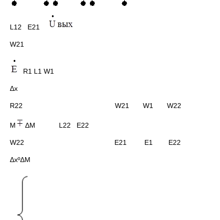
L12 E21
W21
R1 L1 W1
Δx
R22 W21 W1 W22
M
ΔM L22 E22
W22 E21 E1 E22
ΔxºΔM