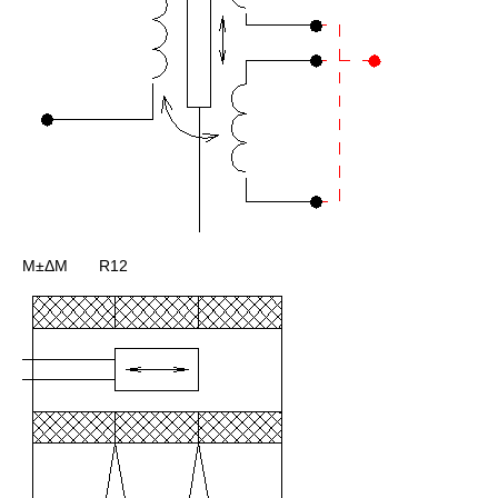
M±ΔM R12