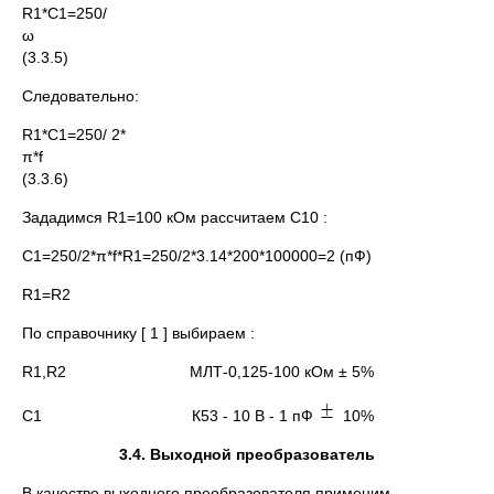
R1*C1=250/
ω
(3.3.5)
Следовательно:
R1*C1=250/ 2*
π*f
(3.3.6)
Зададимся R1=100 кОм рассчитаем С10 :
C1=250/2*π*f*R1=250/2*3.14*200*100000=2 (пФ)
R1=R2
По справочнику [ 1 ] выбираем :
R1,R2 МЛТ-0,125-100 кОм ± 5%
C1 К53 - 10 В - 1 пФ
10%
3.4. Выходной преобразователь
В качестве выходного преобразователя применим