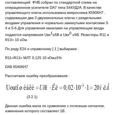
составляющей ФЧВ собран по стандартной схеме на
операционном усилителе DA7 типа 544УД2А. В качестве
управляющего ключа использована микросхема К590КН7 ,
содержащая два 2-двухканальных ключа с раздельными
входами управления и нормально замкнутыми контактами 3-
4 и 5-6.Для управления каналами на управляющие входы
1
0
подаются напряжения Uвх
≥5В и Uвх
≤5В. Резисторы R11 и
R13= 10 кОм.
По ряду Е24 и справочнику [ 1 ] выбираем :
R11=R13= МЛТ 0,125 10 кОм±5%
DA8 К590КН7
Рассчитаем ошибку преобразования:
(3.2.1)
Данная ошибка мала по сравнению с полезным сигналом,
изменения которого составляет 1В.