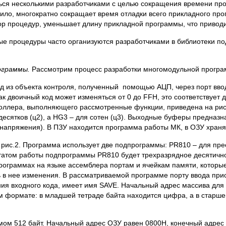
ся несколькими разработчиками с целью сокращения времени про
вило, многократно сокращает время отладки всего прикладного пр
р процедур, уменьшает длину прикладной программы, что привод
ые процедуры часто организуются разработчиками в библиотеки по
рограммы.
Рассмотрим процесс разработки многомодульной прогр
 из объекта контроля, полученный помощью АЦП, через порт ввода
к двоичный код может изменяться от 0 до FFH, это соответствует 
роллера, выполняющего рассмотренные функции, приведена на рис
 десятков (ц2), а HG3 – для сотен (ц3). Выходные буферы предназ
 напряжения). В ПЗУ находится программа работы МК, в ОЗУ храня
рис.2. Программа использует две подпрограммы: PR810 – для прео
атом работы подпрограммы PR810 будет трехразрядное десятично
 программах на языке ассемблера портам и ячейкам памяти, котор
ть в нее изменения. В рассматриваемой программе порту ввода пр
я входного кода, имеет имя SAVE. Начальный адрес массива для 
м формате: в младшей тетраде байта находится цифра, а в старш
м 512 байт. Начальный адрес ОЗУ равен 0800H, конечный адрес 0