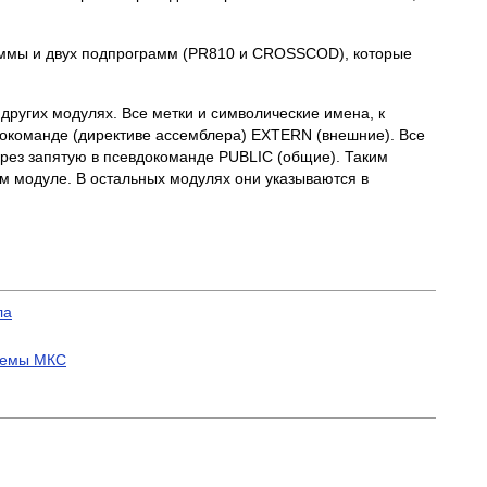
граммы и двух подпрограмм (PR810 и CROSSCOD), которые
ругих модулях. Все метки и символические имена, к
докоманде (директиве ассемблера) EXTERN (внешние). Все
рез запятую в псевдокоманде PUBLIC (общие). Таким
м модуле. В остальных модулях они указываются в
ла
схемы МКС