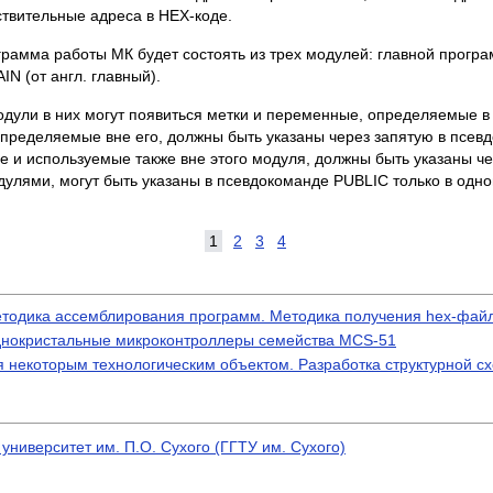
твительные адреса в HEX-коде.
рограмма работы МК будет состоять из трех модулей: главной про
N (от англ. главный).
ули в них могут появиться метки и переменные, определяемые в д
пределяемые вне его, должны быть указаны через запятую в псев
 и используемые также вне этого модуля, должны быть указаны че
улями, могут быть указаны в псевдокоманде PUBLIC только в одно
1
2
3
4
етодика ассемблирования программ. Методика получения hex-фай
Однокристальные микроконтроллеры семейства MCS-51
 некоторым технологическим объектом. Разработка структурной 
университет им. П.О. Сухого (ГГТУ им. Сухого)