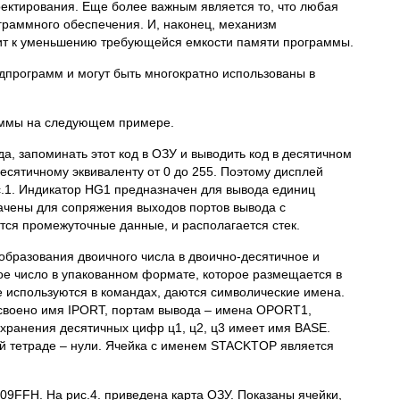
ектирования. Еще более важным является то, что любая
ограммного обеспечения. И, наконец, механизм
ит к уменьшению требующейся емкости памяти программы.
дпрограмм и могут быть многократно использованы в
аммы на следующем примере.
, запоминать этот код в ОЗУ и выводить код в десятичном
десятичному эквиваленту от 0 до 255. Поэтому дисплей
.1. Индикатор HG1 предназначен для вывода единиц
начены для сопряжения выходов портов вывода с
тся промежуточные данные, и располагается стек.
бразования двоичного числа в двоично-десятичное и
е число в упакованном формате, которое размещается в
ые используются в командах, даются символические имена.
исвоено имя IPORT, портам вывода – имена OPORT1,
хранения десятичных цифр ц1, ц2, ц3 имеет имя BASE.
ей тетраде – нули. Ячейка с именем STACKTOP является
9FFH. На рис.4. приведена карта ОЗУ. Показаны ячейки,