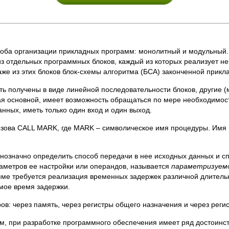
соба организации прикладных программ: монолитный и модульный
 из отдельных программных блоков, каждый из которых реализует н
же из этих блоков блок-схемы алгоритма (БСА) законченной прик
 получены в виде линейной последовательности блоков, другие 
ая основной, имеет возможность обращаться по мере необходимо
нных, иметь только один вход и один выход.
зова CALL MARK, где MARK – символическое имя процедуры. Имя п
значно определить способ передачи в нее исходных данных и сп
аметров ее настройки или операндов, называется
параметризуем
ме требуется реализация временных задержек различной длитель
мое время задержки.
в: через память, через регистры общего назначения и через регис
, при разработке программного обеспечения имеет ряд достоинств