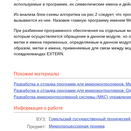
используемые в программе, их символические имена и дейс
Из анализа блок-схемы алгоритма на рис.2 следует, что п
вызываются из нее. Назовем главную программу именем MAI
При разбиении программного обеспечения на отдельные мод
которым осуществляется обращение в данном модуле, но о
метки и имена переменных, определяемые в данном модуле
образом, метки и имена, применяемые для связи между мод
псевдокомандах EXTERN.
Похожие материалы
Разработка и отладка программ для микроконтроллеров. М
Разработка и отладка программ для микроконтроллеров. 
Разработка микроконтроллерной системы (МКС) управления
Информация о работе
Гомельский государственный технический 
ВУЗ:
Микропроцессорная техника
Предмет: