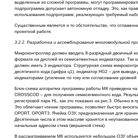
выделенные из сложной программы, могут программировать
подпрограмма допускает автономную отладку. Это, как пра
использования подпрограмм, реализующих требуемый набо
Существенным является и то обстоятельство, что отлаженн
проектной работе.
3.2.2. Разработка и ассемблирование многомодульной п
Микроконтроллер должен вводить 8-разрядный двоичный код
формате на дисплей из семисегментных индикаторах. Так ка
должен иметь 3 индикатора. Структурная схема микроконт
десятичного кода (цифра ц1), индикатор HG2 – для вывода
индикаторами (усиление по току или согласование уровней
Блок-схема алгоритма программы работы МК приведена на 
CROSSCOD – для получения семисегментного кода. Результ
регистровой паре HL, как это показано на рис.3. Обычно в
Это облегчает чтение программы, позволяет быстро вноси
OPORT, OPORT3. Ячейка ОЗУ, предназначенная для хранени
Десятичные числа в этом массиве хранятся в неупакованно
начальным адресом стека (вершиной стека).
В рассматриваемом МК используется небольшое ОЗУ объемо