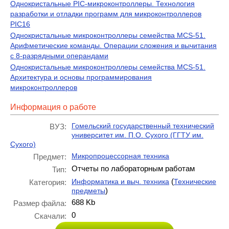
Однокристальные PIC-микроконтроллеры. Технология
разработки и отладки программ для микроконтроллеров
PIC16
Однокристальные микроконтроллеры семейства MCS-51.
Арифметические команды. Операции сложения и вычитания
с 8-разрядными операндами
Однокристальные микроконтроллеры семейства MCS-51.
Архитектура и основы программирования
микроконтроллеров
Информация о работе
Гомельский государственный технический
ВУЗ:
университет им. П.О. Сухого (ГГТУ им.
Сухого)
Микропроцессорная техника
Предмет:
Отчеты по лабораторным работам
Тип:
(
Информатика и выч. техника
Технические
Категория:
)
предметы
688 Kb
Размер файла:
0
Скачали: