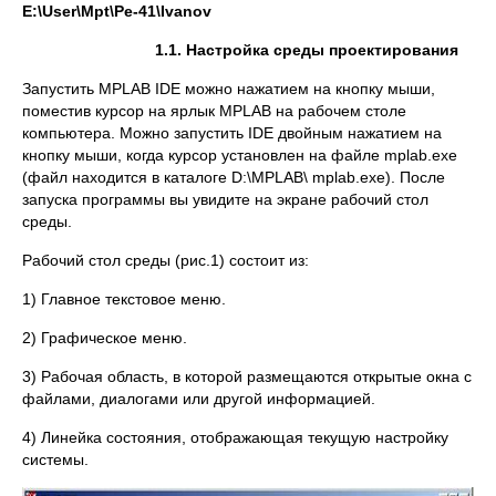
E
:\
User
\
Mpt
\
Pe
-41\
Ivanov
1.1. Настройка среды проектирования
Запустить MPLAB IDE можно нажатием на кнопку мыши,
поместив курсор на ярлык MPLAB на рабочем столе
компьютера. Можно запустить IDE двойным нажатием на
кнопку мыши, когда курсор установлен на файле mplab.exe
(файл находится в каталоге D:\MPLAB\ mplab.exe). После
запуска программы вы увидите на экране рабочий стол
среды.
Рабочий стол среды (рис.1) состоит из:
1) Главное текстовое меню.
2) Графическое меню.
3) Рабочая область, в которой размещаются открытые окна с
файлами, диалогами или другой информацией.
4) Линейка состояния, отображающая текущую настройку
системы.