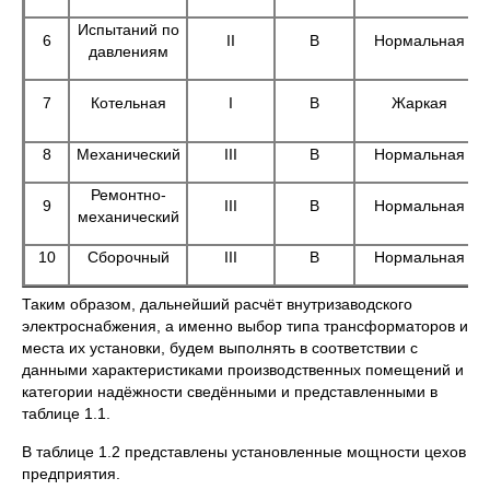
Испытаний по
6
II
В
Нормальная
давлениям
7
Котельная
I
В
Жаркая
8
Механический
III
В
Нормальная
Ремонтно-
9
III
В
Нормальная
механический
10
Сборочный
III
В
Нормальная
Таким образом, дальнейший расчёт внутризаводского
электроснабжения, а именно выбор типа трансформаторов и
места их установки, будем выполнять в соответствии с
данными характеристиками производственных помещений и
категории надёжности сведёнными и представленными в
таблице 1.1.
В таблице 1.2 представлены установленные мощности цехов
предприятия.