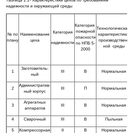
Таблица 1.1- Характеристики цехов по требованиям
надежности и окружающей среды
Категория
Технологическая
пожарной
Категория
№ по
Наименование
характеристика
опасности
плану
цеха
производствен-
надежности
по НПБ 5-
ной среды
2000
Заготовитель-
1
III
В
Нормальная
ный
Административ-
2
III
П
Нормальная
ный корпус
Агрегатных
3
III
В
Нормальная
аппаратов
4
Сварочный
III
В
Пыльная
5
Компрессорная
II
В
Нормальная