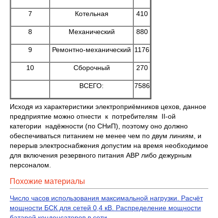
7
Котельная
410
8
Механический
880
9
Ремонтно-механический
1176
10
Сборочный
270
ВСЕГО:
7586
Исходя из характеристики электроприёмников цехов, данное
предприятие можно отнести к потребителям II-ой
категории надёжности (по СНиП), поэтому оно должно
обеспечиваться питанием не менее чем по двум линиям, и
перерыв электроснабжения допустим на время необходимое
для включения резервного питания АВР либо дежурным
персоналом.
Похожие материалы
Число часов использования максимальной нагрузки. Расчёт
мощности БСК для сетей 0,4 кВ. Распределение мощности
батарей конденсаторов в сети