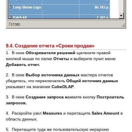
9.4. Создание отчета «Сроки продаж»
1. В окне
Обозревателя решений
щелкните правой
кнопкой мыши по папке
Отчеты
и выберите пункт меню
Добавить отчет.
2. В окне
Выбор источника данных
мастера отчетов
убедитесь, что переключатель
Общий источник данных
указывает на значение
CubeOLAP
.
3. В окне
Создание запроса н
ажмите кнопку
Построитель
запросов.
4. Раскройте узел
Measures
и перетащите
Sales Amount
в
область данных.
5. Перетащите туда же пользовательскую иерархию