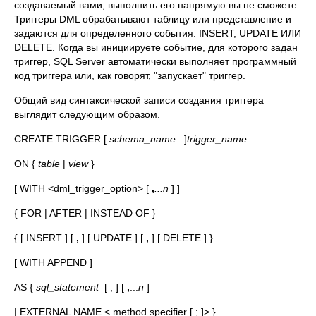
создаваемый вами, выполнить его напрямую вы не сможете.
Триггеры DML обрабатывают таблицу или представление и
задаются для определенного события: INSERT, UPDATE ИЛИ
DELETE. Когда вы инициируете событие, для которого задан
триггер, SQL Server автоматически выполняет программный
код триггера или, как говорят, "запускает" триггер.
Общий вид синтаксической записи создания триггера
выглядит следующим образом.
CREATE TRIGGER [
schema_name .
]
trigger_name
ON {
table
|
view
}
[ WITH <dml_trigger_option> [
,
...n
] ]
{ FOR | AFTER | INSTEAD OF }
{ [ INSERT ] [
,
] [ UPDATE ] [
,
] [ DELETE ] }
[ WITH APPEND ]
AS {
sql_statement
[ ; ] [
,
...
n
]
| EXTERNAL NAME < method specifier [ ; ]> }