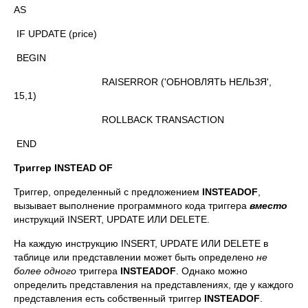
AS
IF UPDATE (price)
BEGIN
RAISERROR ('ОБНОВЛЯТЬ НЕЛЬЗЯ',
15,1)
ROLLBACK TRANSACTION
END
Триггер
INSTEAD OF
Триггер, определенный с предложением
INSTEAD
OF
,
вызывает выполнение программного кода триггера
вместо
инструкций INSERT, UPDATE ИЛИ DELETE.
На каждую инструкцию INSERT, UPDATE ИЛИ DELETE в
таблице или представлении может быть определено
не
более одного
триггера
INSTEAD
OF
. Однако можно
определить представления на представлениях, где у каждого
представления есть собственный триггер
INSTEAD
OF
.