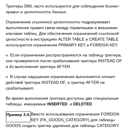
Триггеры DML часто используются для соблюдения
бизнес-
правил
и
целостности данных
.
Ограничение
ссылочной целостности
подразумевает
выполнение правил связи между первичными и внешними
ключами таблиц. Для обеспечения ограничений ссылочной
целостности в инструкциях ALTER TABLE и CREATE TABLE
используются ограничения PRIMARY KEY и FOREIGN KEY.
v Если ограничения распространяются на таблицу триггера,
они проверяются
после
срабатывания триггера INSTEAD OF
и
до
выполнения триггера AFTER.
v В случае нарушения ограничения выполняется
откат
действий триггера INSTEAD OF, а триггер AFTER
не
срабатывает
.
Во время выполнения триггера доступны две специальные
таблицы, именуемые
INSERTED
и
DELETED
.
Вместо использования ограничения FOREIGN
Пример 3.4.
KEY (FK_GOODS_CATEGORY) для таблицы
GOODS создать триггер удаления для таблицы CATEGORY.