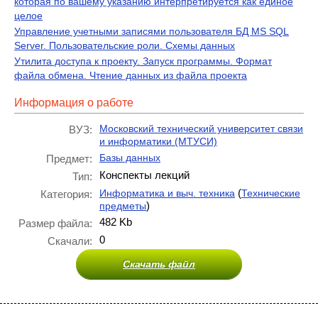
которая по вашему указанию интерпретируется как единое
целое
Управление учетными записями пользователя БД MS SQL
Server. Пользовательские роли. Схемы данных
Утилита доступа к проекту. Запуск программы. Формат
файла обмена. Чтение данных из файла проекта
Информация о работе
Московский технический университет связи
ВУЗ:
и информатики (МТУСИ)
Базы данных
Предмет:
Конспекты лекций
Тип:
(
Информатика и выч. техника
Технические
Категория:
)
предметы
482 Kb
Размер файла:
0
Скачали:
Скачать файл