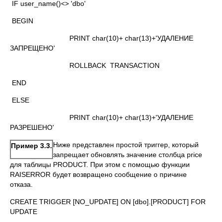
IF user_name()<> 'dbo'
BEGIN
PRINT char(10)+ char(13)+'УДАЛЕНИЕ
ЗАПРЕЩЕНО'
ROLLBACK TRANSACTION
END
ELSE
PRINT char(10)+ char(13)+'УДАЛЕНИЕ
РАЗРЕШЕНО'
Ниже представлен простой триггер, который
Пример 3.3.
запрещает обновлять значение столбца price
для таблицы PRODUCT. При этом с помощью функции
RAISERROR будет возвращено сообщение о причине
отказа.
CREATE TRIGGER [NO_UPDATE] ON [dbo].[PRODUCT] FOR
UPDATE