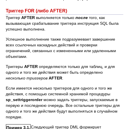
Триггер FOR (либо AFTER)
Триггер
AFTER
выполняется только
после
того, как
вызывающая срабатывание триггера инструкция SQL была
успешно выполнена.
Успешное выполнение также подразумевает завершение
всех ссылочных каскадных действий и проверки
ограничений, связанных с измененными или удаленными
объектами.
Триггеры
AFTER
определяются только для таблиц, и для
одного и того же действия может быть определено
несколько триггеров
AFTER
.
Если имеется несколько триггеров для одного и того же
действия, с помощью системной хранимой процедуры
sp_settriggerorder
можно задать триггеры, запускаемые в
первую и последнюю очередь. Все остальные триггеры для
одного и того же действия будут выполняться в случайном
порядке.
Следующий триггер DML формирует
Пример 3.1.