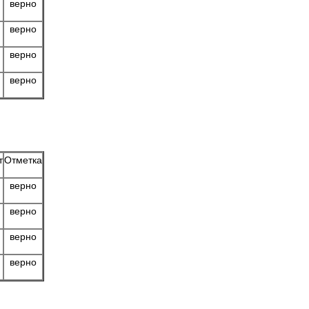
верно
верно
верно
верно
т
Отметка
верно
верно
верно
верно