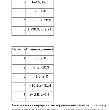
2
t=3.5, z=0
3
t=0, z=0
4
t=36.8, z=20.9
5
t=-30.3, z=2.21
№ теста
Входные данные
1
t=0, z=0
2
t=0, z=-10.3
3
t=-1.3, z=0
4
t=10.1,z=-31.4
5
t=-2.5, z=2.8
1-ый уровень иерархии тестировать нет смысла поскольку