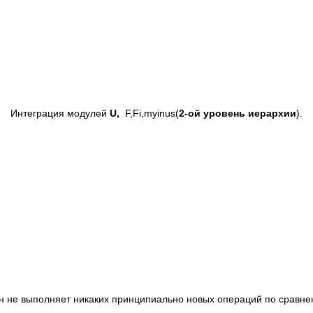
Интеграция модулей
U,
F,Fi,myinus(
2-ой уровень иерархии
).
 он не выполняет никаких принципиально новых операций по срав