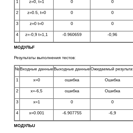
1
z=0, t=1
0
0
2
z=0.5, t=0
0
0
3
z=0 t=0
0
0
4
z=-0,9 t=1,1
-0.960659
-0,96
МОДУЛЬ
F
Результаты выполнения тестов:
№
Входные данные
Выходные данные
Ожидаемый результа
1
x=0
ошибка
Ошибка
2
х=-6,5
ошибка
Ошибка
3
х=1
0
0
4
x=0.001
-6.907755
-6,9
МОДУЛЬ
U