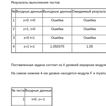
Результаты выполнения тестов:
№
Входные данные
Выходные данные
Ожидаемый результа
1
z=0, t=0
Ошибка
Ошибка
2
z=1, t=0
Ошибка
Ошибка
3
z=0 t=1
Ошибка
Ошибка
4
z=1 t=1
1,050375
1,05
Поставленная задача состоит из 4 уровней иерархии модул
На самом нижнем 4-ом уровне находятся модули F и mysinu
№ теста
Входные данные
1
t=0, z=-1