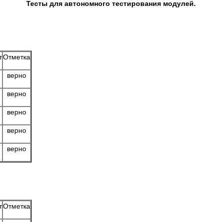
Тесты для автономного тестирования модулей.
т
Отметка
верно
верно
верно
верно
верно
т
Отметка