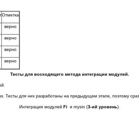
т
Отметка
верно
верно
верно
верно
Тесты для восходящего метода интеграции модулей.
ей.
s. Тесты для них разработаны на предыдущем этапе, поэтому сраз
Интеграция модулей
Fi
и mysin (
3-ий уровень
).