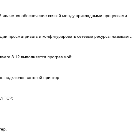
ей является обеспечение связей между прикладными процессами:
ий просматривать и конфигурировать сетевые ресурсы называетс
tware 3.12 выполняется программой:
ыть подключен сетевой принтер:
ол TCP:
тер.