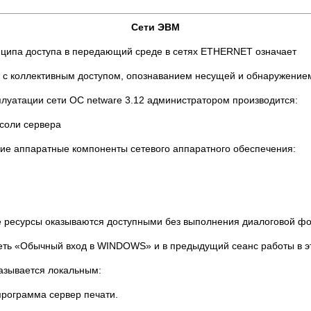
Сети ЭВМ
нципа доступа в передающий среде в сетях ETHERNET означает
– сеть с коллективным доступом, опознаванием несущей и обнаружени
плуатации сети ОС netware 3.12 администратором производится:
нсоли сервера
щие аппаратные компоненты сетевого аппаратного обеспечения:
е ресурсы оказываются доступными без выполнения диалоговой фо
 сеть «Обычный вход в WINDOWS» и в предыдущий сеанс работы в э
называется локальным:
программа сервер печати.