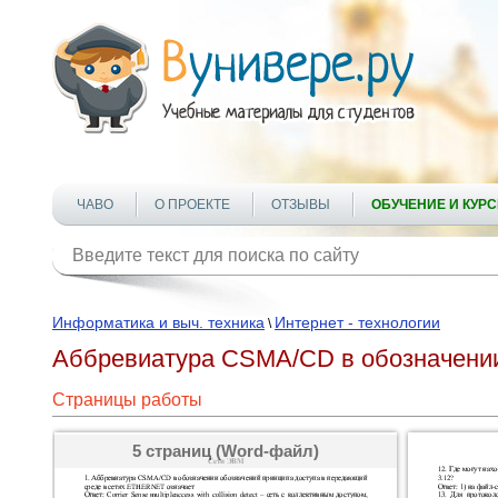
ЧАВО
О ПРОЕКТЕ
ОТЗЫВЫ
ОБУЧЕНИЕ И КУР
Информатика и выч. техника
Интернет - технологии
\
Аббревиатура CSMA/CD в обозначении
Страницы работы
5 страниц (Word-файл)