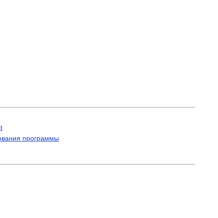
t
рования программы