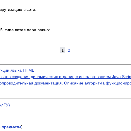
рутизацию в сети:
5 типа витая пара равно:
1
2
укций языка HTML
выков создания динамических страниц с использованием Java Scrip
 Сопроводительная документация. Описание алгоритма функциони
улГУ)
)
е предметы