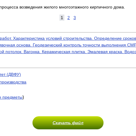
процесса возведения жилого многоэтажного кирпичного дома.
1
2
3
работ. Характеристика условий строительства. Определение сроков
бивочная основа. Геодезический контроль точности выполнения СМ
й потолок. Вагонка. Керамическая плитка. Эмалевая краска. Водо
тет (ДВФУ)
 производства
)
е предметы
Скачать файл